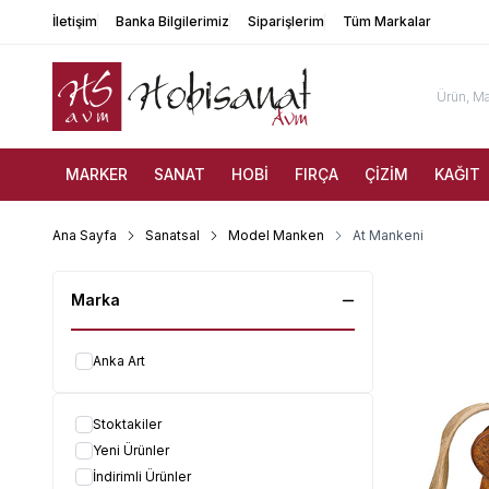
İletişim
Banka Bilgilerimiz
Siparişlerim
Tüm Markalar
MARKER
SANAT
HOBİ
FIRÇA
ÇİZİM
KAĞIT
Ana Sayfa
Sanatsal
Model Manken
At Mankeni
Marka
Anka Art
Stoktakiler
Yeni Ürünler
İndirimli Ürünler