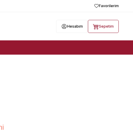
Favorilerim
Hesabım
Sepetim
ni