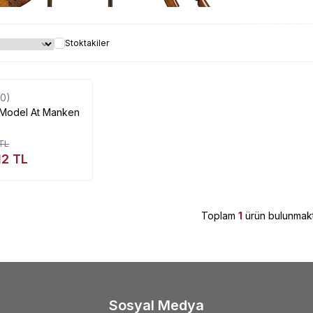
At Mankeni çeşitleri uyg
Stoktakiler
Tükendi
(0)
Model At Manken
TL
12
TL
Toplam
1
ürün bulunmakt
Sosyal Medya