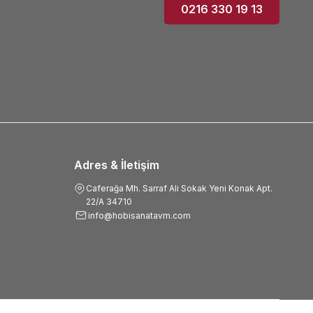
0216 330 19 13
Adres & İletişim
Caferağa Mh. Sarraf Ali Sokak Yeni Konak Apt.
22/A 34710
info@hobisanatavm.com