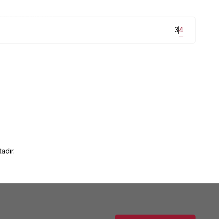
un fiyatlarla mağazamızda...
3
4
adır.