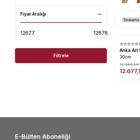
Fiyat Aralığı
%
5
Anka Art
Filtrele
30cm
13.344,34
12.677,
E-Bülten Aboneliği