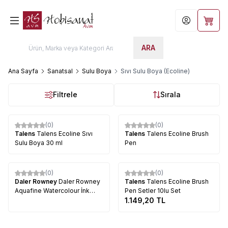
Hesabım
Sepet
ARA
Ana Sayfa
Sanatsal
Sulu Boya
Sıvı Sulu Boya (Ecoline)
Filtrele
Sırala
(0)
(0)
Talens
Talens Ecoline Sıvı
Talens
Talens Ecoline Brush
Sulu Boya 30 ml
Pen
Tükendi
(0)
(0)
Daler Rowney
Daler Rowney
Talens
Talens Ecoline Brush
Aquafine Watercolour İnk
Pen Setler 10lu Set
Sulu Boya Mürekkebi 29.5ml
1.149,20
TL