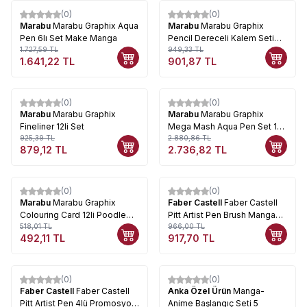
(0)
(0)
%
5
%
5
Marabu
Marabu Graphix Aqua
Marabu
Marabu Graphix
Pen 6lı Set Make Manga
Pencil Dereceli Kalem Seti
1.727,59
TL
12li
949,33
TL
1.641,22
TL
901,87
TL
(0)
(0)
%
5
%
5
Marabu
Marabu Graphix
Marabu
Marabu Graphix
Fineliner 12li Set
Mega Mash Aqua Pen Set 12
925,39
TL
Renk
2.880,86
TL
879,12
TL
2.736,82
TL
(0)
(0)
%
5
%
5
Marabu
Marabu Graphix
Faber Castell
Faber Castell
Colouring Card 12li Poodle
Pitt Artist Pen Brush Manga
Doodle Set
518,01
TL
Çizim Seti 6lı Kaoiro Set
966,00
TL
492,11
TL
917,70
TL
(0)
(0)
%
5
Faber Castell
Faber Castell
Anka Özel Ürün
Manga-
Pitt Artist Pen 4lü Promosyon
Anime Başlangıç Seti 5