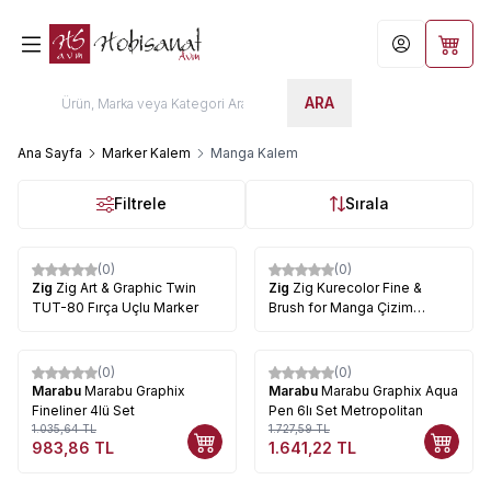
Hesabım
Sepet
ARA
Ana Sayfa
Marker Kalem
Manga Kalem
Filtrele
Sırala
(0)
(0)
%
19
Zig
Zig Art & Graphic Twin
Zig
Zig Kurecolor Fine &
TUT-80 Fırça Uçlu Marker
Brush for Manga Çizim
Kalemi CNKC-2200
(0)
(0)
%
5
%
5
Marabu
Marabu Graphix
Marabu
Marabu Graphix Aqua
Fineliner 4lü Set
Pen 6lı Set Metropolitan
1.035,64
TL
1.727,59
TL
983,86
TL
1.641,22
TL