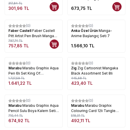
Seti
317,84
TL
301,96
TL
673,75
TL
Tükendi
(0)
(0)
%
5
Faber Castell
Faber Castell
Anka Özel Ürün
Manga-
Pitt Artist Pen Brush Manga
Anime Başlangıç Seti 7
Çizim Seti 6lı Shonen Set
797,74
TL
757,85
TL
1.566,10
TL
Tükendi
Tükendi
(0)
(0)
%
5
%
5
Marabu
Marabu Graphix Aqua
Zig
Zig Cartoonist Mangaka
Pen 6lı Set King Of
Black Assortment Set 8li
Bubblegum
1.727,59
TL
445,68
TL
1.641,22
TL
423,40
TL
Tükendi
Tükendi
(0)
(0)
%
5
%
5
Marabu
Marabu Graphix Aqua
Marabu
Marabu Graphix
Pencil Sulu Boya Kalem Seti
Colouring Card 12li Tangle
12 Renk
710,44
TL
World Set
518,01
TL
674,92
TL
492,11
TL