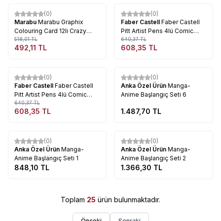
Tükendi
Tükendi
(0)
(0)
%
5
%
5
Marabu
Marabu Graphix
Faber Castell
Faber Castell
Colouring Card 12li Crazy
Pitt Artist Pens 4lü Comic
Doodad Set
518,01
TL
Black Set
640,37
TL
492,11
TL
608,35
TL
Tükendi
Tükendi
(0)
(0)
%
5
Faber Castell
Faber Castell
Anka Özel Ürün
Manga-
Pitt Artist Pens 4lü Comic
Anime Başlangıç Seti 6
Shading Set
640,37
TL
608,35
TL
1.487,70
TL
Tükendi
Tükendi
(0)
(0)
Anka Özel Ürün
Manga-
Anka Özel Ürün
Manga-
Anime Başlangıç Seti 1
Anime Başlangıç Seti 2
848,10
TL
1.366,30
TL
Toplam
25
ürün bulunmaktadır.
Önceki
Sonraki