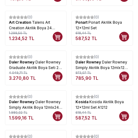
(0)
(0)
%
5
%
5
Art Creation
Talens Art
Ponart
Ponart Akrilik Boya
Creation Akrilik Boya 24
12x12ml Set
x12ml Set
1.299,50
TL
618,44
TL
1.234,52
TL
587,52
TL
(0)
(0)
%
19
%
19
Daler Rowney
Daler Rowney
Daler Rowney
Daler Rowney
Graduate Akrilik Boya Seti 24
Simply Akrilik Boya 12mlx12
Renk 123 900 024
4.049,71
TL
Set
973,07
TL
3.270,80
TL
785,90
TL
(0)
(0)
%
19
%
5
Daler Rowney
Daler Rowney
Kosida
Kosida Akrilik Boya
Simply Akrilik Boya 12mlx24
12x12ml Set A1212
Set
1.980,02
TL
618,44
TL
1.599,16
TL
587,52
TL
(0)
(0)
Yeni
Yeni