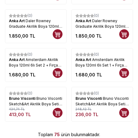
(0)
(0)
Yeni
Yeni
Anka Art
Daler Rowney
Anka Art
Daler Rowney
Graduate Akrilik Boya 120ml
Graduate Akrilik Boya 120ml
6lı Set 2 + Fırça Hediyeli
6lı Set 1 + Fırça Hediyeli
1.850,00
TL
1.850,00
TL
(0)
(0)
Yeni
Yeni
Anka Art
Amsterdam Akrilik
Anka Art
Amsterdam Akrilik
Boya 120ml 6lı Set 2 + Fırça
Boya 120ml 6lı Set 1 + Fırça
Hediyeli
Hediyeli
1.680,00
TL
1.680,00
TL
(0)
(0)
%
5
%
5
Bruno Visconti
Bruno Visconti
Bruno Visconti
Bruno Visconti
Sketch&Art Akrilik Boya Seti
Sketch&Art Akrilik Boya Seti
Pastel Renkler 12x12ml
434,74
TL
6x12ml Neon Renkler No:70-
248,42
TL
413,00
TL
236,00
TL
No:70-0055
0064
Toplam
75
ürün bulunmaktadır.