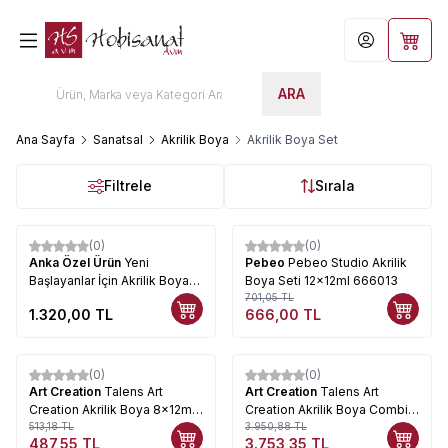
Hesabım
Sepet
ARA
Ana Sayfa
Sanatsal
Akrilik Boya
Akrilik Boya Set
Filtrele
Sırala
(0)
(0)
%
5
Anka Özel Ürün
Yeni
Pebeo
Pebeo Studio Akrilik
Başlayanlar İçin Akrilik Boya
Boya Seti 12x12ml 666013
Seti 1
701,05
TL
1.320,00
TL
666,00
TL
(0)
(0)
%
5
%
5
Art Creation
Talens Art
Art Creation
Talens Art
Creation Akrilik Boya 8x12ml
Creation Akrilik Boya Combi
Set
513,18
TL
Set
3.950,88
TL
487,55
TL
3.753,35
TL