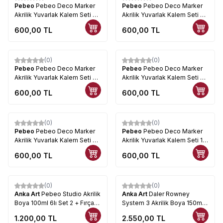
Pebeo
Pebeo Deco Marker
Pebeo
Pebeo Deco Marker
Akrilik Yuvarlak Kalem Seti 6
Akrilik Yuvarlak Kalem Seti 5
4lü
4lü
600,00
TL
600,00
TL
(0)
(0)
Yeni
Yeni
Pebeo
Pebeo Deco Marker
Pebeo
Pebeo Deco Marker
Akrilik Yuvarlak Kalem Seti 4
Akrilik Yuvarlak Kalem Seti 3
4lü
4lü
600,00
TL
600,00
TL
(0)
(0)
Yeni
Yeni
Pebeo
Pebeo Deco Marker
Pebeo
Pebeo Deco Marker
Akrilik Yuvarlak Kalem Seti 2
Akrilik Yuvarlak Kalem Seti 1
4lü
4lü
600,00
TL
600,00
TL
(0)
(0)
Yeni
Yeni
Anka Art
Pebeo Studio Akrilik
Anka Art
Daler Rowney
Boya 100ml 6lı Set 2 + Fırça
System 3 Akrilik Boya 150ml
Hediyeli
6lı Set + Fırça Hediyeli
1.200,00
TL
2.550,00
TL