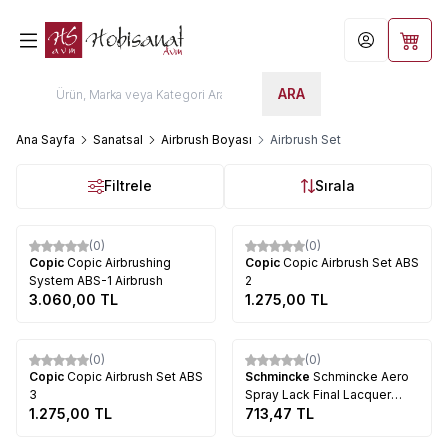
Hesabım
Sepet
ARA
Ana Sayfa
Sanatsal
Airbrush Boyası
Airbrush Set
Filtrele
Sırala
Tükendi
Tükendi
(0)
(0)
Copic
Copic Airbrushing
Copic
Copic Airbrush Set ABS
System ABS-1 Airbrush
2
3.060,00
TL
1.275,00
TL
Tükendi
Tükendi
(0)
(0)
Copic
Copic Airbrush Set ABS
Schmincke
Schmincke Aero
3
Spray Lack Final Lacquer
1.275,00
TL
300ml (605)
713,47
TL