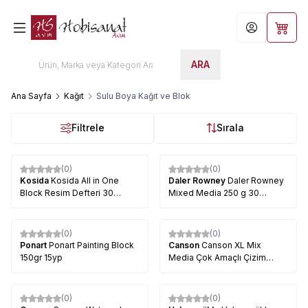
Hesabım
Sepet
ARA
Ana Sayfa
Kağıt
Sulu Boya Kağıt ve Blok
Filtrele
Sırala
(0)
(0)
Kosida
Kosida All in One
Daler Rowney
Daler Rowney
Block Resim Defteri 30
Mixed Media 250 g 30
Yaprak
Yaprak
(0)
(0)
Ponart
Ponart Painting Block
Canson
Canson XL Mix
150gr 15yp
Media Çok Amaçlı Çizim
Defteri 300g 15
(0)
(0)