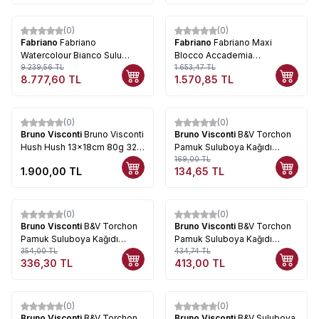
(0)
(0)
%
5
%
5
Fabriano
Fabriano
Fabriano
Fabriano Maxi
Watercolour Bianco Sulu
Blocco Accademia
Boya Rulo Kağıt 300g 1,5x10
9.239,56
TL
Watercolor Sulu Boya Blok
1.653,47
TL
8.777,60
TL
1.570,85
TL
Metre
27x35cm 240g 100 Yaprak
(0)
(0)
%
20
Bruno Visconti
Bruno Visconti
Bruno Visconti
B&V Torchon
Hush Hush 13x18cm 80g 320
Pamuk Suluboya Kağıdı
Yaprak Lila 4034
Dosyalı 250g A5 (14,8x21cm)
169,00
TL
1.900,00
TL
134,65
TL
10 Yaprak 4-140
(0)
(0)
%
5
%
5
Bruno Visconti
B&V Torchon
Bruno Visconti
B&V Torchon
Pamuk Suluboya Kağıdı
Pamuk Suluboya Kağıdı
Dosyalı 250g A4 (21x19cm) 10
354,00
TL
Dosyalı 250g A3 (29,7x42cm)
434,74
TL
336,30
TL
413,00
TL
Yaprak 4-141
10 Yaprak 4-142
(0)
(0)
%
13
%
20
Bruno Visconti
B&V Torchon
Bruno Visconti
B&V Suluboya