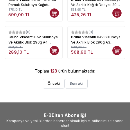
Pamuk Suluboya Kağıdı
Ve Akrilik Kağıdı Dosyalı 290g
Dosyalı 250g A2 (42x60cm)
675,10
TL
A2 (42x60cm) 10 Yaprak 4-
533,95
TL
590,00
TL
425,26
TL
10 Yaprak 4-143
114
(0)
(0)
%
20
%
20
Bruno Visconti
B&V Suluboya
Bruno Visconti
B&V Suluboya
Ve Akrilik Blok 290g A4
Ve Akrilik Blok 290g A3
(21x19cm) 20 Yaprak 1-20-
362,95
TL
(29,7x42cm) 20 Yaprak 1-20-
638,86
TL
289,10
TL
508,90
TL
035
036
Toplam
123
ürün bulunmaktadır.
Önceki
Sonraki
E-Bülten Aboneliği
Kampanya ve yeniliklerden haberdar olmak için e-bültenimize abone
olun!