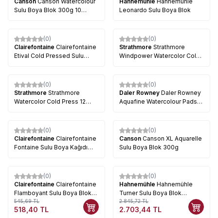
Canson
Canson Watercolour
Hahnemühle
Hahnemühle
Sulu Boya Blok 300g 10
Leonardo Sulu Boya Blok
Yaprak
(0)
(0)
Clairefontaine
Clairefontaine
Strathmore
Strathmore
Etival Cold Pressed Sulu
Windpower Watercolor Cold
Boya Blok 10 Yaprak
Press 15 Yaprak 300g
(0)
(0)
Strathmore
Strathmore
Daler Rowney
Daler Rowney
Watercolor Cold Press 12
Aquafine Watercolour Pads
Yaprak 300 g 300 Series
Not Sulu Boya Blokları 12
Yaprak 300g
(0)
(0)
Clairefontaine
Clairefontaine
Canson
Canson XL Aquarelle
Fontaine Sulu Boya Kağıdı
Sulu Boya Blok 300g
10lu Paket 300g 56x76cm
(0)
(0)
%
5
%
5
Clairefontaine
Clairefontaine
Hahnemühle
Hahnemühle
Flamboyant Sulu Boya Blok
Turner Sulu Boya Blok
250g 24x32cm 10 Yaprak
545,69
TL
30x40cm 300g 10 Yaprak
2.845,72
TL
518,40
TL
2.703,44
TL