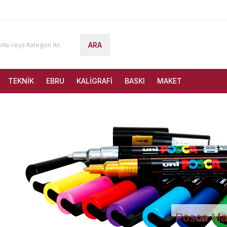
ARA
TEKNİK
EBRU
KALİGRAFİ
BASKI
MAKET
Posca Ma