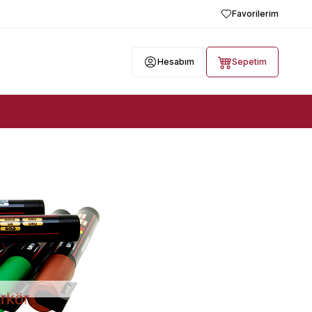
Favorilerim
Hesabım
Sepetim
rkör