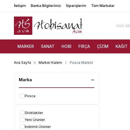
İletişim
Banka Bilgilerimiz
Siparişlerim
Tüm Markalar
MARKER
SANAT
HOBİ
FIRÇA
ÇİZİM
KAĞIT
Ana Sayfa
Marker Kalem
Posca Markör
Marka
Posca
Stoktakiler
Yeni Ürünler
İndirimli Ürünler