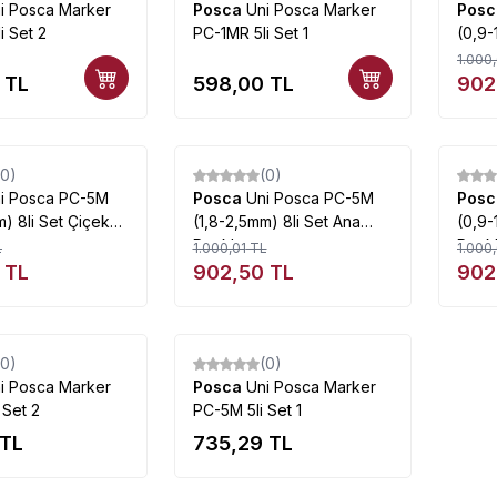
i Posca Marker
Posca
Uni Posca Marker
Pos
i Set 2
PC-1MR 5li Set 1
(0,9-
1.000,
TL
598,00
TL
902
Tükendi
Tükendi
(0)
(0)
%
10
%
10
i Posca PC-5M
Posca
Uni Posca PC-5M
Pos
m) 8li Set Çiçek
(1,8-2,5mm) 8li Set Ana
(0,9-
Renkler
Renk
L
1.000,01
TL
1.000,
TL
902,50
TL
902
Tükendi
Tükendi
(0)
(0)
i Posca Marker
Posca
Uni Posca Marker
 Set 2
PC-5M 5li Set 1
TL
735,29
TL