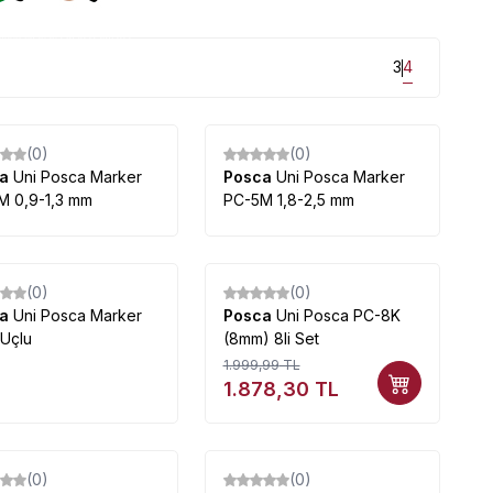
uygun fiyatlarla mağazamızda...
3
4
(0)
(0)
%
9
ca
Uni Posca Marker
Posca
Uni Posca Marker
M 0,9-1,3 mm
PC-5M 1,8-2,5 mm
(0)
(0)
%
6
ca
Uni Posca Marker
Posca
Uni Posca PC-8K
 Uçlu
(8mm) 8li Set
1.999,99
TL
1.878,30
TL
Tükendi
Tükendi
(0)
(0)
%
5