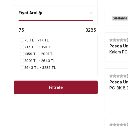
Fiyat Aralığı
75 TL - 717 TL
%
9
Posca
Un
717 TL - 1359 TL
Kale
1359 TL - 2001 TL
2001 TL - 2643 TL
2643 TL - 3285 TL
%
9
Posca
Un
Filtrele
PC-8K 8,