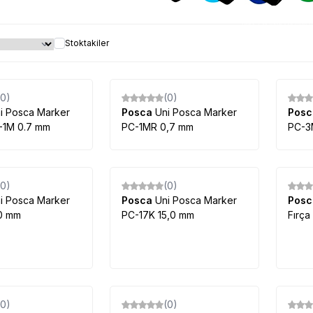
Posca Markör çeşitleri 
Stoktakiler
(0)
(0)
%
9
%
9
i Posca Marker
Posca
Uni Posca Marker
Pos
m PC-1M 0.7 mm
PC-1MR 0,7 mm
PC-3
(0)
(0)
%
9
i Posca Marker
Posca
Uni Posca Marker
Pos
0 mm
PC-17K 15,0 mm
Fırça
(0)
(0)
%
10