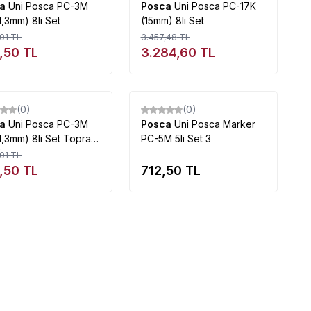
ca
Uni Posca PC-3M
Posca
Uni Posca PC-17K
1,3mm) 8li Set
(15mm) 8li Set
01
TL
3.457,48
TL
,50
TL
3.284,60
TL
Tükendi
Tükendi
(0)
(0)
ca
Uni Posca PC-3M
Posca
Uni Posca Marker
1,3mm) 8li Set Toprak
PC-5M 5li Set 3
ler
01
TL
,50
TL
712,50
TL