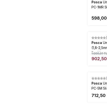
Posca
Un
PC-1MR 5l
598,00
%
10
Posca
Un
(1,8-2,5m
Renkler
1.000,01
T
902,50
Posca
Un
PC-5M 5li
712,50