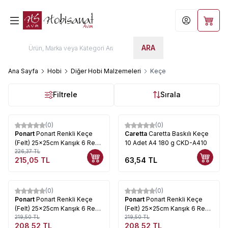
Hesabım
Sepet
ARA
Ana Sayfa
Hobi
Diğer Hobi Malzemeleri
Keçe
Filtrele
Sırala
(0)
(0)
%
5
Ponart
Ponart Renkli Keçe
Caretta
Caretta Baskılı Keçe
(Felt) 25x25cm Karışık 6 Renk
10 Adet A4 180 g CKD-A410
Kod: PFS-01
226,37
TL
215,05
TL
63,54
TL
Tükendi
Tükendi
(0)
(0)
%
5
%
5
Ponart
Ponart Renkli Keçe
Ponart
Ponart Renkli Keçe
(Felt) 25x25cm Karışık 6 Renk
(Felt) 25x25cm Karışık 6 Renk
Kod: PFS-02
219,50
TL
Kod: PFS-03
219,50
TL
208,52
TL
208,52
TL