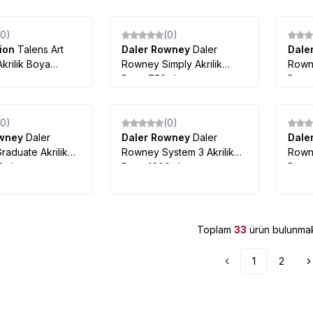
(0)
(0)
tion
Talens Art
Daler Rowney
Daler
Dale
Akrilik Boya
Rowney Simply Akrilik
Rowne
Boya 750ml
Boya
(0)
(0)
owney
Daler
Daler Rowney
Daler
Dale
aduate Akrilik
Rowney System 3 Akrilik
Rowne
0ml
Boya 1000ml
Boya
Toplam
33
ürün bulunmak
1
2