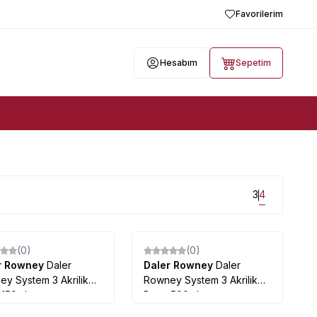
Favorilerim
Hesabım
Sepetim
3
4
(0)
(0)
r Rowney
Daler
Daler Rowney
Daler
y System 3 Akrilik
Rowney System 3 Akrilik
 150ml
Boya 500ml