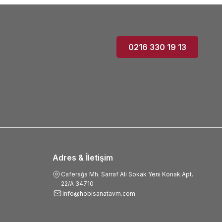
0216 330 19 13
Adres & İletişim
Caferağa Mh. Sarraf Ali Sokak Yeni Konak Apt.
22/A 34710
info@hobisanatavm.com