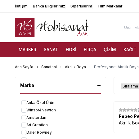
İletişim
Banka Bilgilerimiz
Siparişlerim
Tüm Markalar
MARKER
SANAT
HOBİ
FIRÇA
ÇİZİM
KAĞIT
Ana Sayfa
Sanatsal
Akrilik Boya
Profesyonel Akrilik Boya
Marka
Anka Özel Ürün
Winsor&Newton
Pebeo
Pe
Amsterdam
Akrilik Bo
Art Creation
Daler Rowney