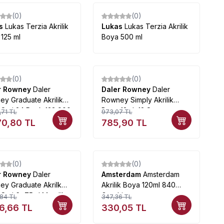
(0)
(0)
as
Lukas Terzia Akrilik
Lukas
Lukas Terzia Akrilik
125 ml
Boya 500 ml
(0)
(0)
%
19
r Rowney
Daler
Daler Rowney
Daler
y Graduate Akrilik
Rowney Simply Akrilik
Seti 24 Renk 123 900
Boya 12mlx12 Set
,71
TL
973,07
TL
70,80
TL
785,90
TL
(0)
(0)
%
5
r Rowney
Daler
Amsterdam
Amsterdam
ey Graduate Akrilk
Akrilik Boya 120ml 840
Seti 6x75ml Metalik
Graphite
,84
TL
347,36
TL
ler
46,66
TL
330,05
TL