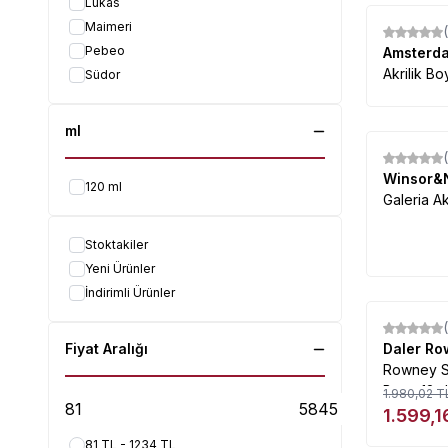
Lukas
Maimeri
Pebeo
Amsterd
Akrilik Bo
Südor
ml
Winsor&
120 ml
Galeria Ak
Stoktakiler
Yeni Ürünler
İndirimli Ürünler
%
19
Fiyat Aralığı
Daler R
Rowney Si
Boya 12m
1.980,02
T
1.599,1
81 TL - 1234 TL