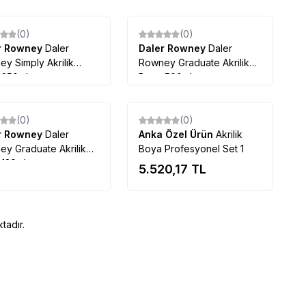
(0)
(0)
r Rowney
Daler
Daler Rowney
Daler
y Simply Akrilik
Rowney Graduate Akrilik
 250ml
Boya 500ml
Tükendi
(0)
(0)
r Rowney
Daler
Anka Özel Ürün
Akrilik
y Graduate Akrilik
Boya Profesyonel Set 1
 120ml
5.520,17
TL
tadır.