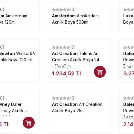
(0)
(0)
am
Amsterdam
Amsterdam
Amsterdam
Luk
ya 120ml
Akrilik Boya 500ml
Boya 
(0)
(0)
%
5
%
19
Newton
Winsor&Newton
Art Creation
Talens Art
Dale
rilik Boya 120 ml
Creation Akrilik Boya 24
Rowne
x12ml Set
Boya 
1.299,50
TL
4.049
024
1.234,52
TL
3.2
(0)
(0)
%
19
owney
Daler
Art Creation
Art Creation
Dale
mply Akrilik
Akrilik Boya 75ml
Rown
lx24 Set
Boya 
L
2.657
Renk
6
TL
2.1