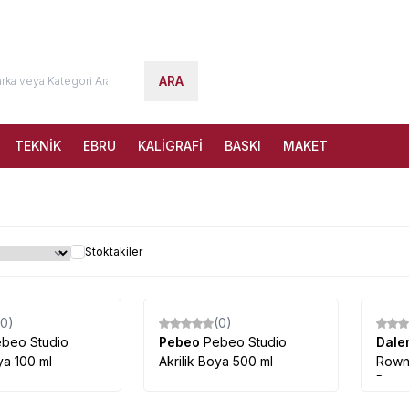
ARA
TEKNİK
EBRU
KALİGRAFİ
BASKI
MAKET
Stoktakiler
(0)
(0)
beo Studio
Pebeo
Pebeo Studio
Dale
ya 100 ml
Akrilik Boya 500 ml
Rowne
Boya