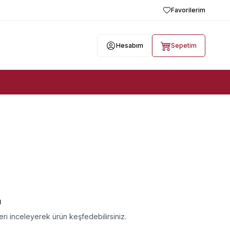
Favorilerim
Hesabım
Sepetim
ı
ri inceleyerek ürün keşfedebilirsiniz.