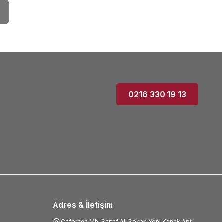
0216 330 19 13
Adres & İletişim
Caferağa Mh. Sarraf Ali Sokak Yeni Konak Apt.