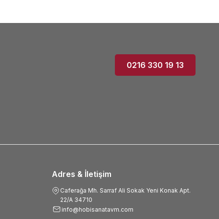
0216 330 19 13
Adres & İletişim
Caferağa Mh. Sarraf Ali Sokak Yeni Konak Apt.
22/A 34710
info@hobisanatavm.com