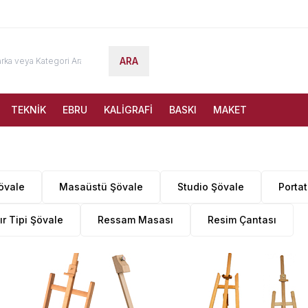
ARA
TEKNİK
EBRU
KALİGRAFİ
BASKI
MAKET
övale
Masaüstü Şövale
Studio Şövale
Portat
r Tipi Şövale
Ressam Masası
Resim Çantası