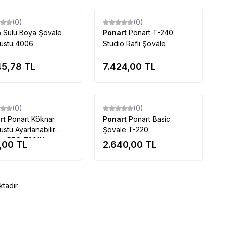
Tükendi
Tükendi
(0)
(0)
n
Sulu Boya Şövale
Ponart
Ponart T-240
üstü 4006
Studio Raflı Şövale
45,78
TL
7.424,00
TL
Tükendi
Tükendi
(0)
(0)
rt
Ponart Köknar
Ponart
Ponart Basic
stü Ayarlanabilir
Şövale T-220
le PRS-T301K
,00
TL
2.640,00
TL
tadır.