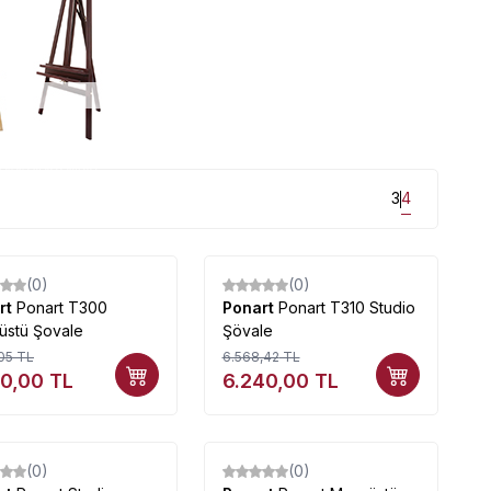
iyatlarla mağazamızda...
3
4
(0)
(0)
%
5
rt
Ponart T300
Ponart
Ponart T310 Studio
üstü Şovale
Şövale
05
TL
6.568,42
TL
20,00
TL
6.240,00
TL
(0)
(0)