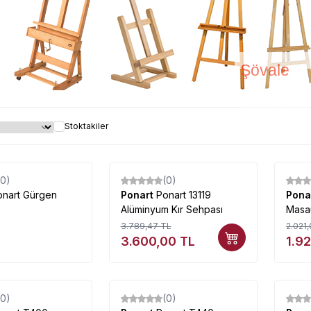
Şövale
Şövale çeşitleri uygun f
Stoktakiler
(0)
(0)
%
5
%
5
onart Gürgen
Ponart
Ponart 13119
Pona
Alüminyum Kır Sehpası
Masa
3.789,47
TL
2.021,
3.600,00
TL
1.9
(0)
(0)
%
5