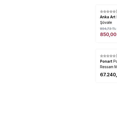
%
5
Anka Art
Şövale
894,73
TL
850,00
Ponart
Po
Ressam M
67.240