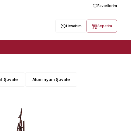
Favorilerim
Hesabım
Sepetim
if Şövale
Alüminyum Şövale