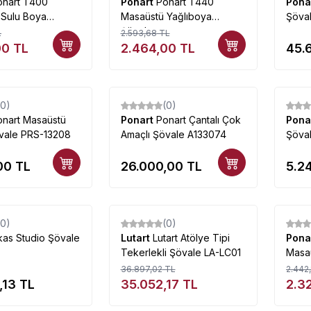
onart T400
Ponart
Ponart T440
Pona
 Sulu Boya
Masaüstü Yağlıboya
Şöva
Şövale
L
2.593,68
TL
00
TL
2.464,00
TL
45.
(0)
(0)
onart Masaüstü
Ponart
Ponart Çantalı Çok
Pona
vale PRS-13208
Amaçlı Şövale A133074
Şöval
00
TL
26.000,00
TL
5.2
Tükendi
Tükendi
(0)
(0)
%
5
%
5
kas Studio Şövale
Lutart
Lutart Atölye Tipi
Pona
Tekerlekli Şövale LA-LC01
Masa
36.897,02
TL
2.442,
,13
TL
35.052,17
TL
2.3