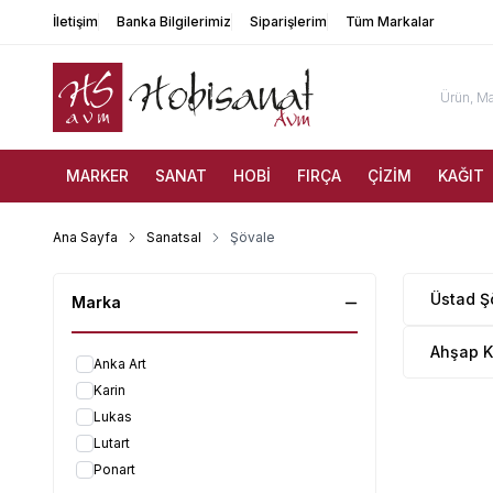
İletişim
Banka Bilgilerimiz
Siparişlerim
Tüm Markalar
MARKER
SANAT
HOBİ
FIRÇA
ÇİZİM
KAĞIT
Ana Sayfa
Sanatsal
Şövale
Üstad Ş
Marka
Ahşap Kı
Anka Art
Karin
Lukas
Lutart
Ponart