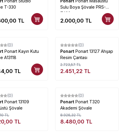
rt
Ponart Studio
Ponart
Ponart Masaüstü
le T-330
Sulu Boya Şövale PRS-
T420
600,00
TL
2.000,00
TL
Tükendi
(0)
(0)
%
10
rt
Ponart Kayın Kutu
Ponart
Ponart 13127 Ahşap
e A13118
Resim Çantası
2.723,57
TL
44,00
TL
2.451,22
TL
Tükendi
Tükendi
(0)
(0)
%
5
rt
Ponart 13109
Ponart
Ponart T320
üstü Şövale
Akademi Şövale
10
TL
8.926,32
TL
20,00
TL
8.480,00
TL