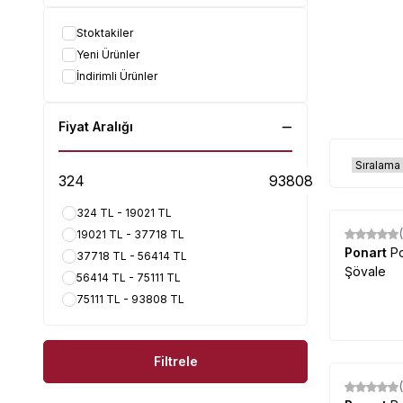
Stoktakiler
Yeni Ürünler
İndirimli Ürünler
Fiyat Aralığı
324 TL - 19021 TL
19021 TL - 37718 TL
%
10
Ponart
P
37718 TL - 56414 TL
Şövale
56414 TL - 75111 TL
75111 TL - 93808 TL
Filtrele
%
5