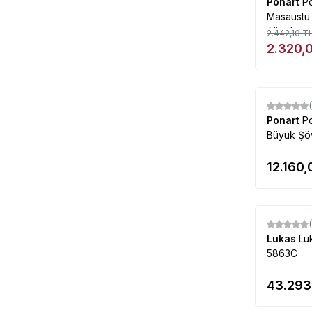
Ponart
P
Masaüstü
Şövale
2.442,10
T
2.320,
Ponart
P
Büyük Şö
12.160,
Lukas
Lu
5863C
43.293