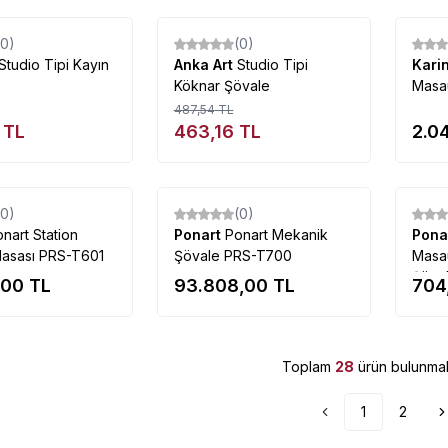
Tükendi
Tükendi
(0)
(0)
%
5
Studio Tipi Kayın
Anka Art
Studio Tipi
Kari
Köknar Şövale
Masa
487,54
TL
TL
463,16
TL
2.0
Tükendi
Tükendi
(0)
(0)
nart Station
Ponart
Ponart Mekanik
Pona
asası PRS-T601
Şövale PRS-T700
Masaü
Şöva
,00
TL
93.808,00
TL
704
Toplam
28
ürün bulunmak
1
2