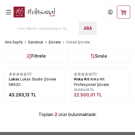
Hesabım
Sepet
ARA
Ana Sayfa
Sanatsal
Şövale
Üstad Şövale
Filtrele
Sırala
Tükendi
Tükendi
(0)
(0)
%
5
Lukas
Lukas Studio Şövale
Anka Art
Anka Art
5863C
Profesyonel Şövale
23.684,22
TL
43.293,13
TL
22.500,01
TL
Toplam
2
ürün bulunmaktadır.