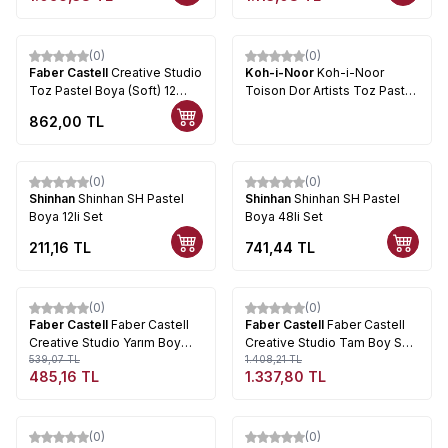
(0)
(0)
Faber Castell
Creative Studio
Koh-i-Noor
Koh-i-Noor
Toz Pastel Boya (Soft) 12
Toison Dor Artists Toz Pastel
Renk Tam Boy
Boya
862,00
TL
(0)
(0)
Shinhan
Shinhan SH Pastel
Shinhan
Shinhan SH Pastel
Boya 12li Set
Boya 48li Set
211,16
TL
741,44
TL
Tükendi
Tükendi
(0)
(0)
%
10
%
5
Faber Castell
Faber Castell
Faber Castell
Faber Castell
Creative Studio Yarım Boy
Creative Studio Tam Boy Soft
Soft Pastel 24lü Kod:128224
539,07
TL
Pastel 36lı Kod:128326
1.408,21
TL
485,16
TL
1.337,80
TL
Tükendi
Tükendi
(0)
(0)
%
5
%
19