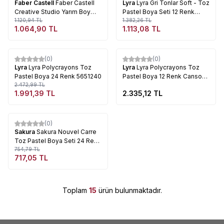
Faber Castell
Faber Castell
Lyra
Lyra Gri Tonlar Soft - Toz
Creative Studio Yarım Boy
Pastel Boya Seti 12 Renk
Soft Pastel 48li Kod:128248
1.120,94
TL
5641122
1.382,26
TL
1.064,90
TL
1.113,08
TL
Tükendi
Tükendi
(0)
(0)
%
19
Lyra
Lyra Polycrayons Toz
Lyra
Lyra Polycrayons Toz
Pastel Boya 24 Renk 5651240
Pastel Boya 12 Renk Canson
2.472,99
TL
Defterli
1.991,39
TL
2.335,12
TL
Tükendi
(0)
%
5
Sakura
Sakura Nouvel Carre
Toz Pastel Boya Seti 24 Renk
NCT-24A
754,79
TL
717,05
TL
Toplam
15
ürün bulunmaktadır.