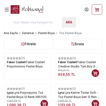
Hesabım
Sepet
ARA
Ana Sayfa
Sanatsal
Pastel Boya
Toz Pastel Boya
Filtrele
Sırala
(0)
(0)
%
5
Faber Castell
Faber Castell
Faber Castell
Faber Castell
Polychromos Pastel Boya
Creative Studio Tam Boy Soft
Pastel 24lü Kod:128324
973,21
TL
924,55
TL
(0)
(0)
%
19
%
19
Lyra
Lyra Polycrayons Toz
Lyra
Lyra Kahve Tonlar Soft -
Pastel Boya 12 Renk 5651120
Toz Pastel Boya Seti 12 Renk
1.360,29
TL
5641121
1.382,26
TL
1.095,38
TL
1.113,08
TL