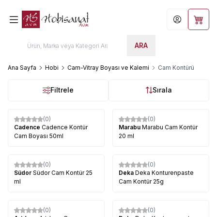
Hesabım
Sepet
ARA
Ana Sayfa
Hobi
Cam-Vitray Boyası ve Kalemi
Cam Kontürü
Filtrele
Sırala
(0)
(0)
Cadence
Cadence Kontür
Marabu
Marabu Cam Kontür
Cam Boyası 50ml
20 ml
(0)
(0)
Südor
Südor Cam Kontür 25
Deka
Deka Konturenpaste
ml
Cam Kontür 25g
(0)
(0)
%
5