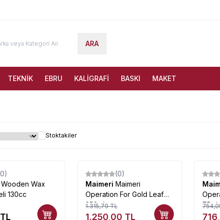
ARA
TEKNİK
EBRU
KALİGRAFİ
BASKI
MAKET
Stoktakiler
(0)
(0)
%
5
%
5
h Wooden Wax
Maimeri
Maimeri
Maim
eli 130cc
Operation For Gold Leaf
Opera
250ml
75ml
1.315,79
TL
754,0
TL
1.250,00
TL
716