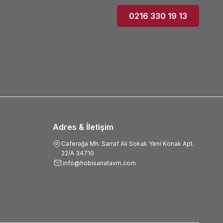
0216 330 19 13
Adres & İletişim
Caferağa Mh. Sarraf Ali Sokak Yeni Konak Apt.
22/A 34710
info@hobisanatavm.com