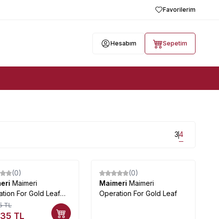
Favorilerim
Hesabım
Sepetim
3
4
(0)
(0)
eri
Maimeri
Maimeri
Maimeri
tion For Gold Leaf
Operation For Gold Leaf
5
TL
,35
TL