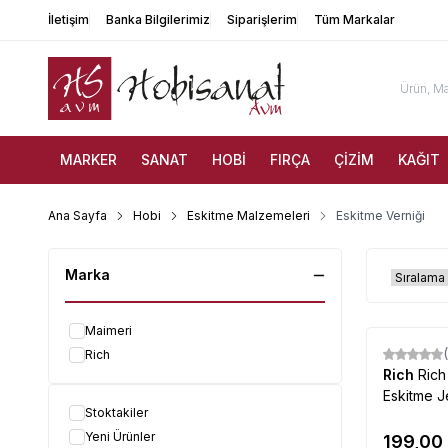
İletişim
Banka Bilgilerimiz
Siparişlerim
Tüm Markalar
MARKER
SANAT
HOBİ
FIRÇA
ÇİZİM
KAĞIT
Ana Sayfa
Hobi
Eskitme Malzemeleri
Eskitme Verniği
Marka
Maimeri
Rich
Rich
Ric
Eskitme J
Stoktakiler
Yeni Ürünler
199,00