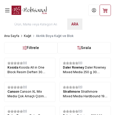
Hesabım
Sepet
ARA
Ana Sayfa
Kağıt
Akrilik Boya Kağıt ve Blok
Filtrele
Sırala
(0)
(0)
Kosida
Kosida All in One
Daler Rowney
Daler Rowney
Block Resim Defteri 30
Mixed Media 250 g 30
Yaprak
Yaprak
(0)
(0)
%
15
Canson
Canson XL Mix
Strathmore
Strathmore
Media Çok Amaçlı Çizim
Mixed Media Hardbound 190
Defteri 300g 15
gr 500 Series
(0)
(0)
%
9
%
5