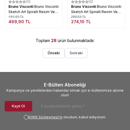
(0)
(0)
%
5
%
5
Bruno Visconti
Bruno Visconti
Bruno Visconti
Bruno Visconti
Sketch Art Spiralli Resim Ve
Sketch Art Spiralli Resim Ve
Çizim Defteri 170g
494,63
TL
Çizim Defteri 170g
288,53
TL
469,90
TL
274,10
TL
18,5x25cm 80 Yaprak
10,5x22cm 80 Yaprak
Toplam
28
ürün bulunmaktadır.
Önceki
Sonraki
E-Bülten Aboneliği
Kampanya ve yeniliklerden haberdar olmak için e-bültenimize abone
olun!
Kayıt Ol
KVKK Sözleşmesi'ni
okudum, kabul ediyorum.