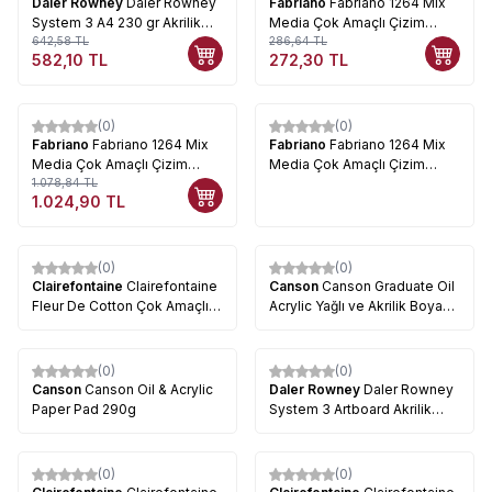
Daler Rowney
Daler Rowney
Fabriano
Fabriano 1264 Mix
System 3 A4 230 gr Akrilik
Media Çok Amaçlı Çizim
Blok
642,58
TL
Defteri Üstten Spiralli 300g
286,64
TL
582,10
TL
272,30
TL
A5
(0)
(0)
%
5
Fabriano
Fabriano 1264 Mix
Fabriano
Fabriano 1264 Mix
Media Çok Amaçlı Çizim
Media Çok Amaçlı Çizim
Defteri Üstten Spiralli 300g
1.078,84
TL
Defteri Üstten Spiralli 300g
1.024,90
TL
A3
(0)
(0)
Clairefontaine
Clairefontaine
Canson
Canson Graduate Oil
Fleur De Cotton Çok Amaçlı
Acrylic Yağlı ve Akrilik Boya
Blok 300g 10 Yaprak
Blok 290g 20 Yaprak
(0)
(0)
Canson
Canson Oil & Acrylic
Daler Rowney
Daler Rowney
Paper Pad 290g
System 3 Artboard Akrilik
Blok 10 Yaprak
(0)
(0)