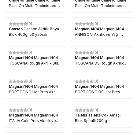
Clairefontaine
Clairefontaine
Clairefontaine
Clairefontaine
Paint On Multi-Techniques
Paint On Multi-Techniques 6
Naturel 250g 30 Yaprak
Renk 24 Yaprak 250g
(0)
(0)
Canson
Canson Akrilik Boya
Magnani1404
Magnani1404
Blok 400gr 50 yaprak
ANNIGONI Akrilik ve Yağlı
Boya Blok 250g 25 Sy
(0)
(0)
Magnani1404
Magnani1404
Magnani1404
Magnani1404
TOSCANA Rough Akrilik Sulu
TOSCANA DS Rough Akrilik
Boya Blok 300g 20 Sy
ve Sulu 300g 20 Sy
(0)
(0)
Magnani1404
Magnani1404
Magnani1404
Magnani1404
PORTOFINO Hot Pres Akrilik
PORTOFINO DS Hot Pres
ve Sulu 300g 20 Sy
Akrilik ve Sulu 300g 20S
(0)
(0)
Magnani1404
Magnani1404
Talens
Talens Çok Amaçlı
ITALIA Cold Pres Akrilik ve
Blok Spiralli 200 g
Sulu Blok 300g 20Sy
Tükendi
Tükendi