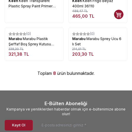
Keen
Keen Transparent
Keen
Keen Frigo Beyaz
Plastic Spray Paint Primer
400ml 36110
400 ml
489,47
TL
465,00
TL
Tükendi
Tükendi
(0)
(0)
%
5
%
5
Marabu
Marabu Plastik
Marabu
Marabu Sprey Ucu 6
Şeffaf Boş Sprey Kutusu
lı Set
100ml
338,30
TL
214,01
TL
321,38
TL
203,30
TL
Toplam
8
ürün bulunmaktadır.
E-Bülten Aboneliği
Kampanya ve yeniliklerden haberdar olmak için e-bültenimize abone
olun!
Kayıt Ol