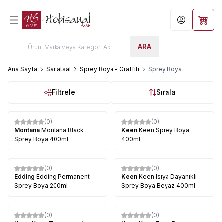
Hesabım
Sepet
ARA
Ana Sayfa
Sanatsal
Sprey Boya - Graffiti
Sprey Boya
Filtrele
Sırala
(0)
(0)
Montana
Montana Black
Keen
Keen Sprey Boya
Sprey Boya 400ml
400ml
(0)
(0)
%
15
Edding
Edding Permanent
Keen
Keen Isıya Dayanıklı
Sprey Boya 200ml
Sprey Boya Beyaz 400ml
(0)
(0)
%
5