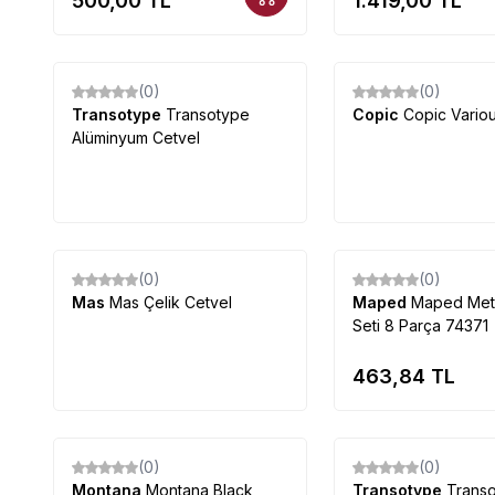
500,00
TL
1.419,00
TL
(0)
(0)
Transotype
Transotype
Copic
Copic Variou
Alüminyum Cetvel
(0)
(0)
Mas
Mas Çelik Cetvel
Maped
Maped Meta
Seti 8 Parça 74371
463,84
TL
(0)
(0)
Montana
Montana Black
Transotype
Transo