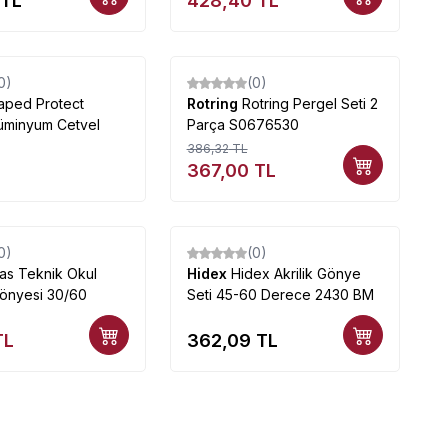
TL
428,40
TL
0)
(0)
%
5
aped Protect
Rotring
Rotring Pergel Seti 2
üminyum Cetvel
Parça S0676530
386,32
TL
367,00
TL
0)
(0)
as Teknik Okul
Hidex
Hidex Akrilik Gönye
önyesi 30/60
Seti 45-60 Derece 2430 BM
TL
362,09
TL