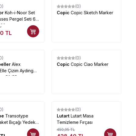
0)
(0)
or
Koh-i-Noor Set
Copic
Copic Sketch Marker
ses Pergel Seti 6
902
L
00
TL
0)
(0)
oeller
Alex
Copic
Copic Ciao Marker
Elle Çizim Aydınger
osu 50/55 g
0)
(0)
%
5
ype
Transotype
Lutart
Lutart Masa
aket Bıçağı Yedek
Temizleme Fırçası
450,95
TL