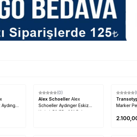
(0)
(
ex
Alex Schoeller
Alex
Transot
t Aydınger
Schoeller Aydınger Eskiz
Marker Pe
Kağıdı 50/55g 20li Paket
2.100,0