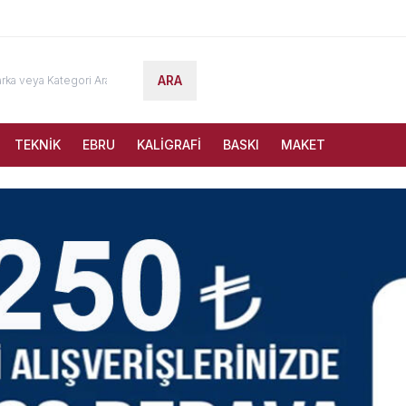
ARA
TEKNİK
EBRU
KALİGRAFİ
BASKI
MAKET