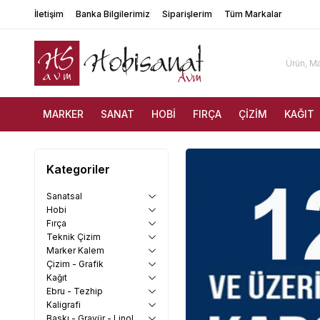
İletişim
Banka Bilgilerimiz
Siparişlerim
Tüm Markalar
MARKER
SANAT
HOBİ
FIRÇA
ÇİZİM
KAĞIT
Kategoriler
Sanatsal
Hobi
Fırça
Teknik Çizim
Marker Kalem
Çizim - Grafik
Kağıt
Ebru - Tezhip
Kaligrafi
Baskı - Gravür - Linol