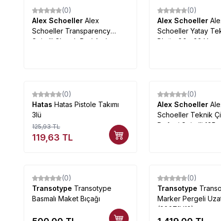
(0)
(0)
%
23
Alex Schoeller
Alex
Alex Schoeller
Al
Schoeller Transparency
Schoeller Yatay Te
Spiralli Sketch Pad Aydınger-
Bloğu 80g 20 Yapr
Eskiz Blok 50-55g 30 Yaprak
(0)
(0)
%
5
Hatas
Hatas Pistole Takımı
Alex Schoeller
Al
3lü
Schoeller Teknik Ç
Defteri Spiralli 165
125,93
TL
119,63
TL
(0)
(0)
Transotype
Transotype
Transotype
Trans
Basmalı Maket Bıçağı
Marker Pergeli Uzat
(20071V12)