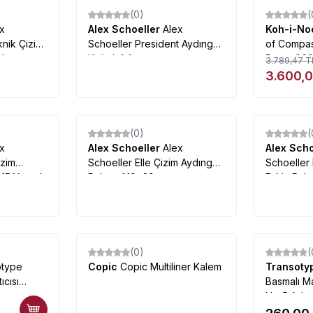
(0)
(
%
5
ex
Alex Schoeller
Alex
Koh-i-No
knik Çizim
Schoeller President Aydınger
of Compas
ak
Kağıdı A4
Parça 06
3.789,47
T
3.600,
(0)
(
%
35
ex
Alex Schoeller
Alex
Alex Sch
izim
Schoeller Elle Çizim Aydınger
Schoeller 
g 15 Yaprak
Rulosu 1.10x20 m
Eskiz Rul
(0)
(
otype
Copic
Copic Multiliner Kalem
Transot
ıcısı
Basmalı M
Uç-5 Adet