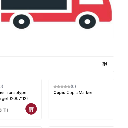
3
4
0)
(0)
ype
Transotype
Copic
Copic Marker
rgeli (2007112)
0
TL