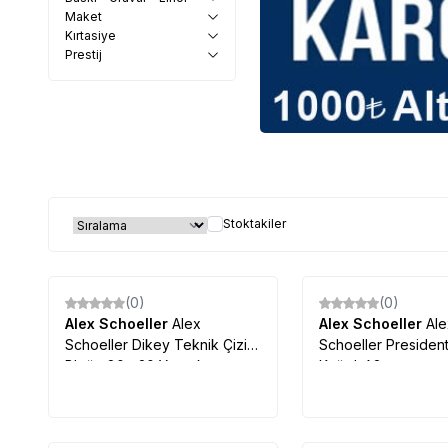
Maket
Kırtasiye
Prestij
Stoktakiler
(0)
(0)
Alex Schoeller
Alex
Alex Schoeller
Al
Schoeller Dikey Teknik Çizim
Schoeller Presiden
Bloğu 80g 20 Yaprak
Kağıdı A3