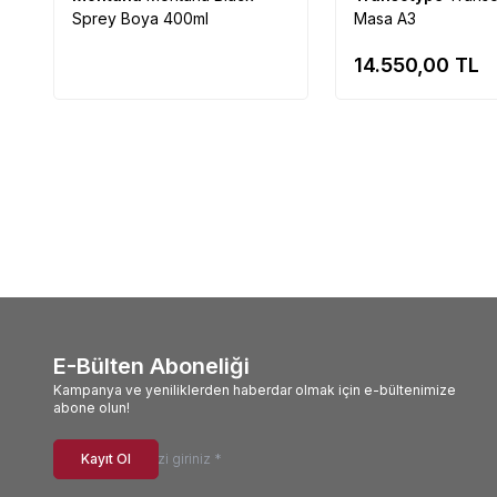
Sprey Boya 400ml
Masa A3
14.550,00
TL
E-Bülten Aboneliği
Kampanya ve yeniliklerden haberdar olmak için e-bültenimize
abone olun!
Kayıt Ol