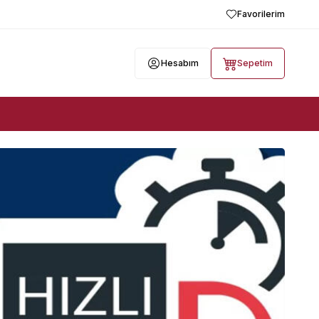
Favorilerim
Hesabım
Sepetim