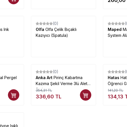
260,00
(0)
(
s Ink
Olfa
Olfa Çelik Bıçaklı
Maped
M
Kazıyıcı (Spatula)
System Al
(0)
(
%
5
%
5
l Pergel
Anka Art
Pirinç Kabartma
Hatas
Hat
Kazıma Şekil Verme 3lü Alet
Öğrenci G
Seti
354,31
TL
141,20
TL
336,60
TL
134,13
type Işıklı