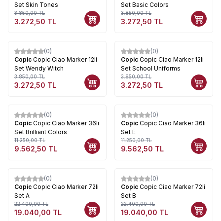
Set Skin Tones
Set Basic Colors
3.850,00
TL
3.850,00
TL
3.272,50
TL
3.272,50
TL
(0)
(0)
%
15
%
15
Copic
Copic Ciao Marker 12li
Copic
Copic Ciao Marker 12li
Set Wendy Witch
Set School Uniforms
3.850,00
TL
3.850,00
TL
3.272,50
TL
3.272,50
TL
(0)
(0)
%
15
%
15
Copic
Copic Ciao Marker 36lı
Copic
Copic Ciao Marker 36lı
Set Brilliant Colors
Set E
11.250,00
TL
11.250,00
TL
9.562,50
TL
9.562,50
TL
(0)
(0)
%
15
%
15
Copic
Copic Ciao Marker 72li
Copic
Copic Ciao Marker 72li
Set A
Set B
22.400,00
TL
22.400,00
TL
19.040,00
TL
19.040,00
TL