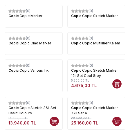
(0)
(0)
Copic
Copic Marker
Copic
Copic Sketch Marker
(0)
(0)
Copic
Copic Ciao Marker
Copic
Copic Multiliner Kalem
(0)
(0)
%
15
Copic
Copic Various Ink
Copic
Copic Sketch Marker
12li Set Cool Grey
5.500,00
TL
4.675,00
TL
(0)
(0)
%
15
%
15
Copic
Copic Sketch 36lı Set
Copic
Copic Sketch Marker
Basic Colours
72li Set A
16.400,00
TL
29.600,00
TL
13.940,00
TL
25.160,00
TL