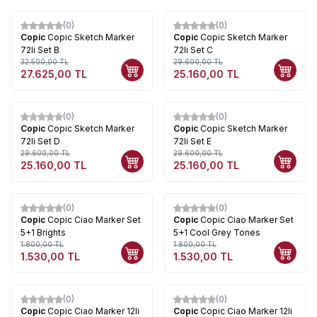
(0)
(0)
%
15
%
15
Copic
Copic Sketch Marker
Copic
Copic Sketch Marker
72li Set B
72li Set C
32.500,00
TL
29.600,00
TL
27.625,00
TL
25.160,00
TL
(0)
(0)
%
15
%
15
Copic
Copic Sketch Marker
Copic
Copic Sketch Marker
72li Set D
72li Set E
29.600,00
TL
29.600,00
TL
25.160,00
TL
25.160,00
TL
(0)
(0)
%
15
%
15
Copic
Copic Ciao Marker Set
Copic
Copic Ciao Marker Set
5+1 Brights
5+1 Cool Grey Tones
1.800,00
TL
1.800,00
TL
1.530,00
TL
1.530,00
TL
(0)
(0)
%
15
%
15
Copic
Copic Ciao Marker 12li
Copic
Copic Ciao Marker 12li