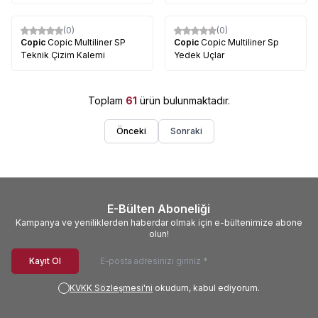
(0)
(0)
Copic
Copic Multiliner SP
Copic
Copic Multiliner Sp
Teknik Çizim Kalemi
Yedek Uçlar
Toplam
61
ürün bulunmaktadır.
Önceki
Sonraki
E-Bülten Aboneliği
Kampanya ve yeniliklerden haberdar olmak için e-bültenimize abone
olun!
Kayıt Ol
KVKK Sözleşmesi'ni
okudum, kabul ediyorum.