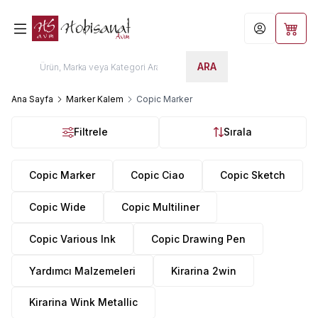
Hesabım
Sepet
ARA
Ana Sayfa
Marker Kalem
Copic Marker
Filtrele
Sırala
Copic Marker
Copic Ciao
Copic Sketch
Copic Wide
Copic Multiliner
Copic Various Ink
Copic Drawing Pen
Yardımcı Malzemeleri
Kirarina 2win
Kirarina Wink Metallic