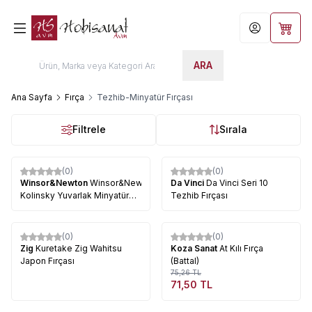
Hesabım
Sepet
ARA
Ana Sayfa
Fırça
Tezhib-Minyatür Fırçası
Filtrele
Sırala
(0)
(0)
%
15
Winsor&Newton
Winsor&Newton
Da Vinci
Da Vinci Seri 10
Kolinsky Yuvarlak Minyatür
Tezhib Fırçası
Samur Fırça Seri 7
Tükendi
(0)
(0)
%
5
Zig
Kuretake Zig Wahitsu
Koza Sanat
At Kılı Fırça
Japon Fırçası
(Battal)
75,26
TL
71,50
TL