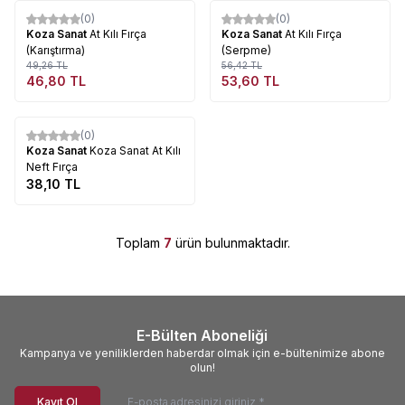
Tükendi
Tükendi
(0)
(0)
%
5
%
5
Koza Sanat
At Kılı Fırça
Koza Sanat
At Kılı Fırça
(Karıştırma)
(Serpme)
49,26
TL
56,42
TL
46,80
TL
53,60
TL
Tükendi
(0)
Koza Sanat
Koza Sanat At Kılı
Neft Fırça
38,10
TL
Toplam
7
ürün bulunmaktadır.
E-Bülten Aboneliği
Kampanya ve yeniliklerden haberdar olmak için e-bültenimize abone
olun!
Kayıt Ol