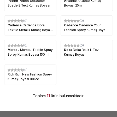
Pebeo
Pebeo Setacolor
Artdeco
Artdeco Kumaş
Suede Effect Kumaş Boyası
Boyası 25ml
(0)
(0)
Cadence
Cadence Dora
Cadence
Cadence Your
Textile Metalik Kumaş Boyası
Fashion Sprey Kumaş Boyası
50ml
100ml
(0)
(0)
Marabu
Marabu Textile Spray
Deka
Deka Batik L Toz
Sprey Kumaş Boyası 150 ml
Kumaş Boyası
(0)
Rich
Rich New Fashion Sprey
Kumaş Boyası 100cc
Toplam
11
ürün bulunmaktadır.