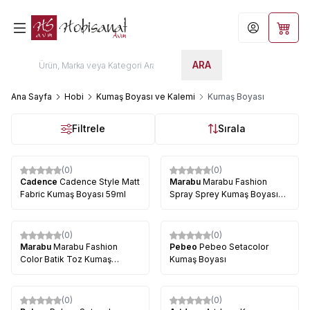
Hesabım
Sepet
ARA
Ana Sayfa
Hobi
Kumaş Boyası ve Kalemi
Kumaş Boyası
Filtrele
Sırala
(0)
(0)
Cadence
Cadence Style Matt
Marabu
Marabu Fashion
Fabric Kumaş Boyası 59ml
Spray Sprey Kumaş Boyası
100 ml
(0)
(0)
Marabu
Marabu Fashion
Pebeo
Pebeo Setacolor
Color Batik Toz Kumaş
Kumaş Boyası
Boyası 30 g
(0)
(0)