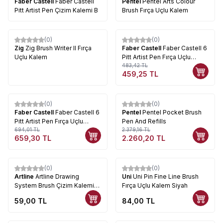
Faber Castell
Faber Castell
Pentel
Pentel Arts Colour
Pitt Artist Pen Çizim Kalemi B
Brush Fırça Uçlu Kalem
(0)
(0)
%
5
Zig
Zig Brush Writer II Fırça
Faber Castell
Faber Castell 6
Uçlu Kalem
Pitt Artist Pen Fırça Uçlu
Kalem Basic Tones
483,42
TL
459,25
TL
(0)
(0)
%
5
%
5
Faber Castell
Faber Castell 6
Pentel
Pentel Pocket Brush
Pitt Artist Pen Fırça Uçlu
Pen And Refills
Kalem Terra Tones
694,01
TL
2.379,16
TL
659,30
TL
2.260,20
TL
(0)
(0)
Artline
Artline Drawing
Uni
Uni Pin Fine Line Brush
System Brush Çizim Kalemi
Fırça Uçlu Kalem Siyah
Fırça Uç Siyah
59,00
TL
84,00
TL