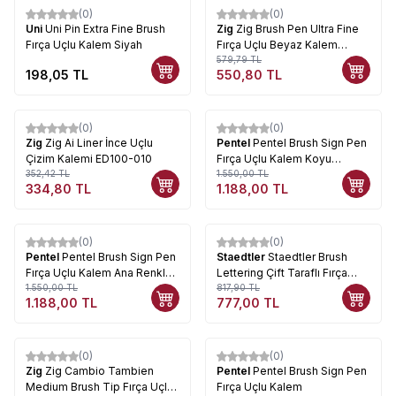
(0)
(0)
%
5
Uni
Uni Pin Extra Fine Brush
Zig
Zig Brush Pen Ultra Fine
Fırça Uçlu Kalem Siyah
Fırça Uçlu Beyaz Kalem
CNBW-02S
579,79
TL
198,05
TL
550,80
TL
(0)
(0)
%
5
%
23
Zig
Zig Ai Liner İnce Uçlu
Pentel
Pentel Brush Sign Pen
Çizim Kalemi ED100-010
Fırça Uçlu Kalem Koyu
352,42
TL
Renkler 6lı Set 3
1.550,00
TL
334,80
TL
1.188,00
TL
(0)
(0)
%
23
%
5
Pentel
Pentel Brush Sign Pen
Staedtler
Staedtler Brush
Fırça Uçlu Kalem Ana Renkler
Lettering Çift Taraflı Fırça
6lı Set 2
1.550,00
TL
Uçlu Kalem 12li 3004 TB12
817,90
TL
1.188,00
TL
777,00
TL
(0)
(0)
Zig
Zig Cambio Tambien
Pentel
Pentel Brush Sign Pen
Medium Brush Tip Fırça Uçlu
Fırça Uçlu Kalem