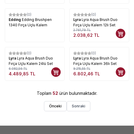
Kalem
(0)
(0)
%
26
Edding
Edding Brushpen
Lyra
Lyra Aqua Brush Duo
1340 Fırça Uçlu Kalem
Fırça Uçlu Kalem 12li Set
2.761,79
TL
2.038,62
TL
(0)
(0)
%
26
%
26
Lyra
Lyra Aqua Brush Duo
Lyra
Lyra Aqua Brush Duo
Fırça Uçlu Kalem 24lü Set
Fırça Uçlu Kalem 36lı Set
6.082,56
TL
9.215,55
TL
4.489,85
TL
6.802,46
TL
Toplam
52
ürün bulunmaktadır.
Önceki
Sonraki