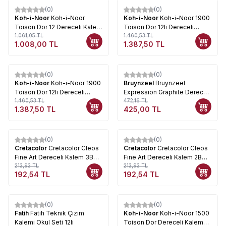
(0)
(0)
%
5
%
5
Koh-i-Noor
Koh-i-Noor
Koh-i-Noor
Koh-i-Noor 1900
Toison Dor 12 Dereceli Kalem
Toison Dor 12li Dereceli
Seti Art 8B-2H (1512N)
1.061,05
TL
Kalem 8B-2H (1912)
1.460,53
TL
1.008,00
TL
1.387,50
TL
(0)
(0)
%
5
%
10
Koh-i-Noor
Koh-i-Noor 1900
Bruynzeel
Bruynzeel
Toison Dor 12li Dereceli
Expression Graphite Dereceli
Kalem 8B-8H (1902)
1.460,53
TL
Kalem 6lı Set
472,16
TL
1.387,50
TL
425,00
TL
(0)
(0)
%
10
%
10
Cretacolor
Cretacolor Cleos
Cretacolor
Cretacolor Cleos
Fine Art Dereceli Kalem 3B
Fine Art Dereceli Kalem 2B
16003
213,93
TL
16002
213,93
TL
192,54
TL
192,54
TL
(0)
(0)
%
5
Fatih
Fatih Teknik Çizim
Koh-i-Noor
Koh-i-Noor 1500
Kalemi Okul Seti 12li
Toison Dor Dereceli Kalem