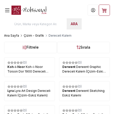
Hesabım
Sepet
ARA
Ana Sayfa
Çizim - Grafik
Dereceli Kalem
Filtrele
Sırala
(0)
(0)
%
6
Koh-i-Noor
Koh-i-Noor
Derwent
Derwent Graphic
Toison Dor 1900 Dereceli
Dereceli Kalem (Çizim-Eskiz
Kalem (Çizim-Eskiz Kalem)
Kalem)
(0)
(0)
%
44
Lyra
Lyra Art Design Dereceli
Derwent
Derwent Sketching
Kalem (Çizim-Eskiz Kalem)
Eskiz Kalemi
(0)
(0)