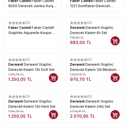
Faber Castell
Faber Castell
Faber Castell
Faber Castell
9000 Dereceli Jumbo Kurşun
1221 Goldfaber Dereceli
Kalem
Kalem (Çizim-Eskiz Kalem)
(0)
(0)
%
5
Faber Castell
Faber Castell
Derwent
Derwent Graphic
Graphite Aquarelle Kurşun
Dereceli Kalem 6lı Set
Kalem
718,92
TL
683,00
TL
(0)
(0)
%
5
%
5
Derwent
Derwent Graphic
Derwent
Derwent Graphic
Dereceli Kalem 12li Soft Set
Dereceli Kalem 12li Medium
1.315,79
TL
Set
1.021,76
TL
1.250,05
TL
970,70
TL
(0)
(0)
%
5
%
5
Derwent
Derwent Graphic
Derwent
Derwent Graphic
Dereceli Kalem 12li Hard Set
Dereceli Kalem 24lü Set
1.315,79
TL
2.179,91
TL
1.250,05
TL
2.070,95
TL