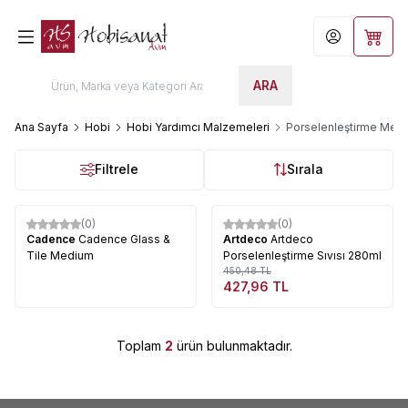
Hesabım
Sepet
ARA
Ana Sayfa
Hobi
Hobi Yardımcı Malzemeleri
Porselenleştirme Me
Filtrele
Sırala
Tükendi
(0)
(0)
%
5
Cadence
Cadence Glass &
Artdeco
Artdeco
Tile Medium
Porselenleştirme Sıvısı 280ml
450,48
TL
427,96
TL
Toplam
2
ürün bulunmaktadır.