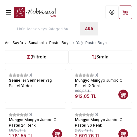
Hesabım
Sepet
ARA
Ana Sayfa
Sanatsal
Pastel Boya
Yağlı Pastel Boya
Filtrele
Sırala
(0)
(0)
%
5
Sennelier
Sennelier Yağlı
Mungyo
Mungyo Jumbo Oil
Pastel Yedek
Pastel 12 Renk
960,06
TL
912,05
TL
(0)
(0)
%
5
%
5
Mungyo
Mungyo Jumbo Oil
Mungyo
Mungyo Jumbo Oil
Pastel 24 Renk
Pastel 36 Renk
1.875,31
TL
2.833,42
TL
1.781,55
TL
2.691,76
TL