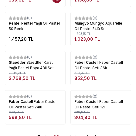
Tükendi
Tükendi
(0)
(0)
%
15
Pentel
Pentel Yağlı Oil Pastel
Mungyo
Mungyo Aquarelle
50 Renk
Oil Pastel 24lü Set
1.203,15
TL
1.457,20
TL
1.023,00
TL
Tükendi
Tükendi
(0)
(0)
%
5
%
5
Staedtler
Staedtler Karat
Faber Castell
Faber Castell
Yağlı Pastel Boya 48li Set
Oil Pastel Seti 36lı
2.914,21
TL
897,37
TL
2.768,50
TL
852,50
TL
Tükendi
Tükendi
(0)
(0)
%
5
%
5
Faber Castell
Faber Castell
Faber Castell
Faber Castell
Oil Pastel Seti 24lü
Oil Pastel Seti 12li
630,31
TL
320,84
TL
598,80
TL
304,80
TL