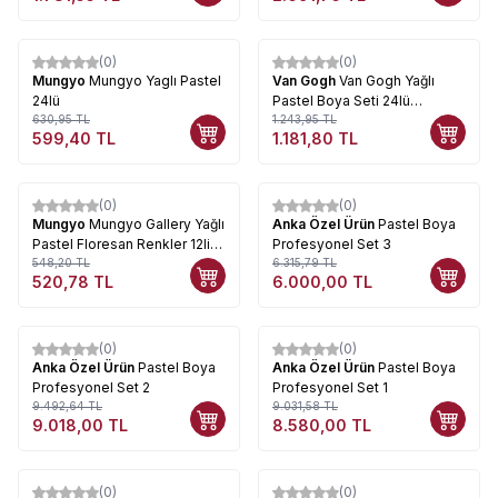
(0)
(0)
%
5
%
5
Mungyo
Mungyo Yaglı Pastel
Van Gogh
Van Gogh Yağlı
24lü
Pastel Boya Seti 24lü
630,95
TL
RT95860024
1.243,95
TL
599,40
TL
1.181,80
TL
(0)
(0)
%
5
%
5
Mungyo
Mungyo Gallery Yağlı
Anka Özel Ürün
Pastel Boya
Pastel Floresan Renkler 12li
Profesyonel Set 3
MOP-12F
548,20
TL
6.315,79
TL
520,78
TL
6.000,00
TL
(0)
(0)
%
5
%
5
Anka Özel Ürün
Pastel Boya
Anka Özel Ürün
Pastel Boya
Profesyonel Set 2
Profesyonel Set 1
9.492,64
TL
9.031,58
TL
9.018,00
TL
8.580,00
TL
(0)
(0)