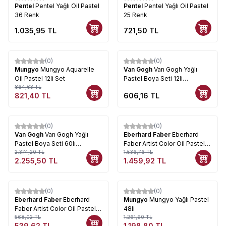
Pentel
Pentel Yağlı Oil Pastel
Pentel
Pentel Yağlı Oil Pastel
36 Renk
25 Renk
1.035,95
TL
721,50
TL
(0)
(0)
%
5
Mungyo
Mungyo Aquarelle
Van Gogh
Van Gogh Yağlı
Oil Pastel 12li Set
Pastel Boya Seti 12li
864,63
TL
95860012
821,40
TL
606,16
TL
(0)
(0)
%
5
%
5
Van Gogh
Van Gogh Yağlı
Eberhard Faber
Eberhard
Pastel Boya Seti 60lı
Faber Artist Color Oil Pastel
95860061
2.374,20
TL
Seti 36lı 522036
1.536,76
TL
2.255,50
TL
1.459,92
TL
Tükendi
(0)
(0)
%
5
%
5
Eberhard Faber
Eberhard
Mungyo
Mungyo Yağlı Pastel
Faber Artist Color Oil Pastel
48li
Seti 12li 522013
568,02
TL
1.261,90
TL
539,62
TL
1.198,80
TL