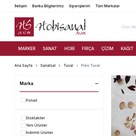
İletişim
Banka Bilgilerimiz
Siparişlerim
Tüm Markalar
MARKER
SANAT
HOBİ
FIRÇA
ÇİZİM
KAĞIT
Ana Sayfa
Sanatsal
Tuval
Pres Tuval
Marka
Ponart
Stoktakiler
Yeni Ürünler
İndirimli Ürünler