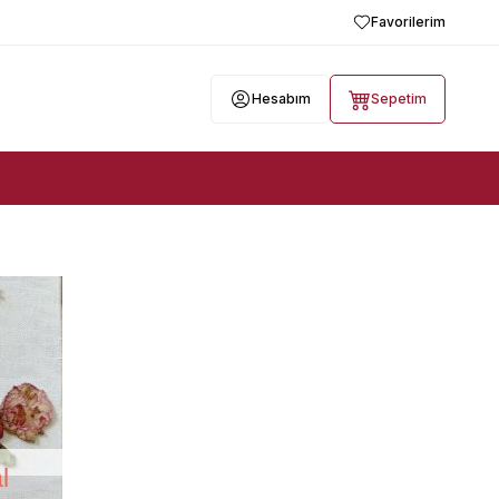
Favorilerim
Hesabım
Sepetim
l