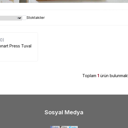
Pres Tuval çeşitleri uyg
Stoktakiler
(0)
nart Press Tuval
Toplam
1
ürün bulunmakt
Sosyal Medya