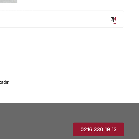
un fiyatlarla mağazamızda...
3
4
adır.
0216 330 19 13