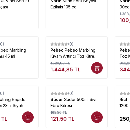
Da Vinci Seri 10
Karin
Karin Ebru Boyası
Kari
rçası
Ezilmiş 105 cc
90cc
1.388
100
(0)
(0)
%
5
%
5
beo Marbling
Pebeo
Pebeo Marbling
Peb
sı 45 ml
Kıvam Arttırıcı Toz Kitre
Toz K
200g
1.520,89
TL
362,2
1.444,85
TL
344
(0)
(0)
%
27
otring Rapido
Südor
Südor 500ml Sıvı
Rich
i 23ml Siyah
Ebru Kitresi
1200 
165,56
TL
TL
121,50
TL
250