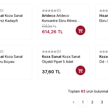
(0)
(0)
%
5
nat
Koza Sanat
Artdeco
Artdeco
Hisa
niz Kadayıfı
Konsantre Ebru Kitresi
Ebru 
1000ml
646,58
TL
614,26
TL
(0)
(0)
nat
Koza Sanat
Koza Sanat
Koza Sanat
Koza
bru Boyası
Ölçekli Pipet 5 Adet
Öd -
37,60
TL
Toplam
63
ürün bulunmak
1
2
3