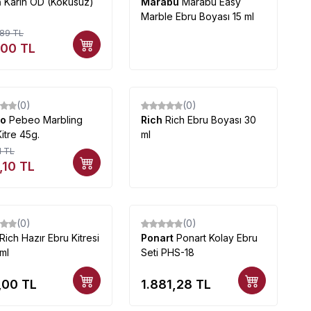
n
Karin ÖD (Kokusuz)
Marabu
Marabu Easy
Marble Ebru Boyası 15 ml
,89
TL
,00
TL
(0)
(0)
eo
Pebeo Marbling
Rich
Rich Ebru Boyası 30
itre 45g.
ml
1
TL
,10
TL
(0)
(0)
Rich Hazır Ebru Kitresi
Ponart
Ponart Kolay Ebru
ml
Seti PHS-18
,00
TL
1.881,28
TL