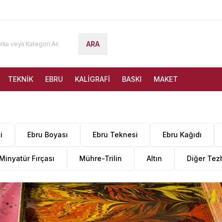
ARA
TEKNİK
EBRU
KALİGRAFİ
BASKI
MAKET
i
Ebru Boyası
Ebru Teknesi
Ebru Kağıdı
Minyatür Fırçası
Mühre-Trilin
Altın
Diğer Tez