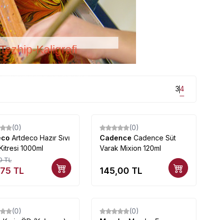
Tezhip-Kaligrafi
i ürün çeşitleri uygun fiyatlarla mağazamızda...
3
4
(0)
(0)
eco
Artdeco Hazır Sıvı
Cadence
Cadence Süt
Kitresi 1000ml
Varak Mixion 120ml
0
TL
,75
TL
145,00
TL
(0)
(0)