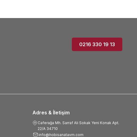
0216 330 19 13
Adres & İletişim
Caferağa Mh. Sarraf Ali Sokak Yeni Konak Apt.
22/A 34710
info@hobisanatavm.com