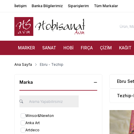
İletişim
Banka Bilgilerimiz
Siparişlerim
Tüm Markalar
MARKER
SANAT
HOBİ
FIRÇA
ÇİZİM
KAĞIT
Ana Sayfa
Ebru - Tezhip
Ebru Set
Marka
Tezhip-
Winsor&Newton
Anka Art
Artdeco