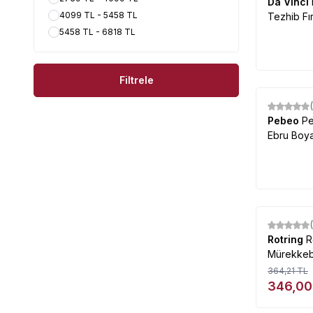
Da Vinci
4099 TL - 5458 TL
Tezhib Fı
5458 TL - 6818 TL
Filtrele
Pebeo
Pe
Ebru Boya
%
5
Rotring
R
Mürekkeb
364,21
TL
346,00