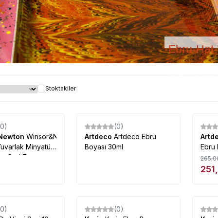
Ebru-Hat-
Ebru-Hat-Tezhip-Kaligraf
Stoktakiler
(0)
(0)
%
5
Newton
Winsor&Newton
Artdeco
Artdeco Ebru
Artd
Yuvarlak Minyatür
Boyası 30ml
Ebru 
ça Seri 7
265,0
251
(0)
(0)
%
15
%
93