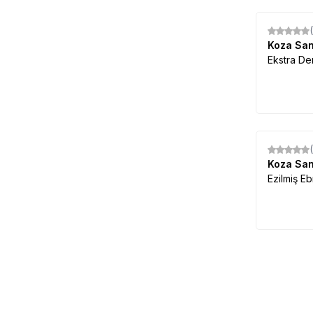
Koza Sa
Ekstra De
Koza Sa
Ezilmiş E