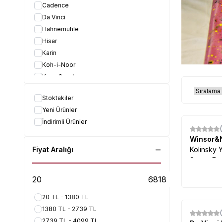
Cadence
Da Vinci
Hahnemühle
Hisar
Karin
Koh-i-Noor
Koza Sanat
Marabu
Stoktakiler
Pebeo
Yeni Ürünler
Ponart
İndirimli Ürünler
Rich
%
15
Rotring
Winsor&
Südor
Fiyat Aralığı
Kolinsky 
Samur Fır
Zig
20 TL - 1380 TL
1380 TL - 2739 TL
2739 TL - 4099 TL