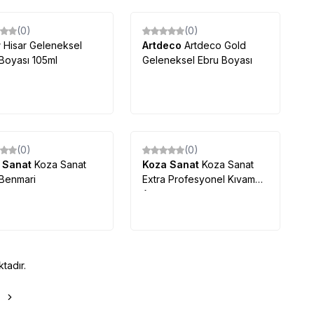
(0)
(0)
r
Hisar Geleneksel
Artdeco
Artdeco Gold
Boyası 105ml
Geleneksel Ebru Boyası
(0)
(0)
 Sanat
Koza Sanat
Koza Sanat
Koza Sanat
 Benmari
Extra Profesyonel Kıvam
Arttırıcı
tadır.