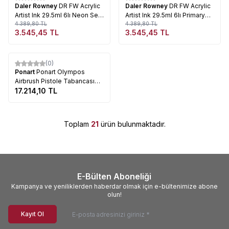
Daler Rowney
DR FW Acrylic
Daler Rowney
DR FW Acrylic
Artist Ink 29.5ml 6lı Neon Set
Artist Ink 29.5ml 6lı Primary
160329006
4.389,80
TL
Set 160100006
4.389,80
TL
3.545,45
TL
3.545,45
TL
Tükendi
(0)
Ponart
Ponart Olympos
Airbrush Pistole Tabancası
HP-100 B No:5928
17.214,10
TL
Toplam
21
ürün bulunmaktadır.
E-Bülten Aboneliği
Kampanya ve yeniliklerden haberdar olmak için e-bültenimize abone
olun!
Kayıt Ol