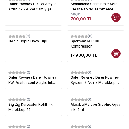
%
5
Daler Rowney
DR FW Acrylic
Schmincke
Schmincke Aero
Artist Ink 29.5ml Cam Şişe
Clean Rapido Temizleme
Sıvısı 125ml 606
736,84
TL
700,00
TL
(0)
(0)
Copic
Copic Hava Tüpü
Sparmax
AC-100
Kompressör
17.900,00
TL
(0)
(0)
Daler Rowney
Daler Rowney
Daler Rowney
Daler Rowney
FW Pearlescent Acrylic Ink
System 3 Akrilik Mürekkep
29.5ml
29.5ml
(0)
(0)
Zig
Zig Kurecolor Refill Ink
Marabu
Marabu Graphix Aqua
Mürekkep 25ml
Ink 15ml
(0)
(0)