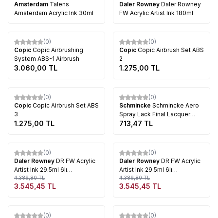
Amsterdam
Talens
Daler Rowney
Daler Rowney
Amsterdam Acrylic Ink 30ml
FW Acrylic Artist Ink 180ml
Tükendi
Tükendi
(0)
(0)
Copic
Copic Airbrushing
Copic
Copic Airbrush Set ABS
System ABS-1 Airbrush
2
3.060,00
TL
1.275,00
TL
Tükendi
Tükendi
(0)
(0)
Copic
Copic Airbrush Set ABS
Schmincke
Schmincke Aero
3
Spray Lack Final Lacquer
1.275,00
TL
300ml (605)
713,47
TL
Tükendi
Tükendi
(0)
(0)
%
19
%
19
Daler Rowney
DR FW Acrylic
Daler Rowney
DR FW Acrylic
Artist Ink 29.5ml 6lı
Artist Ink 29.5ml 6lı
Shimmering Set 160110006
4.389,80
TL
Pearlescent Set 603200006
4.389,80
TL
3.545,45
TL
3.545,45
TL
Tükendi
Tükendi
(0)
(0)
%
19
%
19