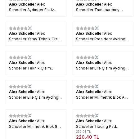
Alex Schoeller
Alex
Alex Schoeller
Alex
Schoeller Aydınger Eskiz
Schoeller Transparency
Kağıdı 50/55g 20li Paket
Spiralli Sketch Pad Aydınger-
Eskiz Blok 50-55g 30 Yaprak
(0)
(0)
%
23
Alex Schoeller
Alex
Alex Schoeller
Alex
Schoeller Yatay Teknik Çizim
Schoeller President Aydınger
Bloğu 80g 20 Yaprak
Kağıdı A4
(0)
(0)
%
35
Alex Schoeller
Alex
Alex Schoeller
Alex
Schoeller Teknik Çizim
Schoeller Elle Çizim Aydınger
Defteri Spiralli 165g 15 Yaprak
Rulosu 1.10x20 m
(0)
(0)
Alex Schoeller
Alex
Alex Schoeller
Alex
Schoeller Elle Çizim Aydınger
Schoeller Milimetrik Blok A3
Eskiz Rulosu 50/55 g
80 g 20 Yaprak
Tükendi
(0)
(0)
%
5
Alex Schoeller
Alex
Alex Schoeller
Alex
Schoeller Milimetrik Blok 80
Schoeller Tracing Pad
g 20 Yaprak A4
Aydınger Çizim Blok 90g A4
232,01
TL
220,40
TL
30 Sayfa