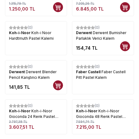
1.315,79
TL
Boya Seti 24 Renk
7.205,26
TL
1.250,00
TL
6.845,00
TL
(0)
(0)
Koh-i-Noor
Koh-i Noor
Derwent
Derwent Burnisher
Hardtmuth Pastel Kalemi
Parlaklık Verici Kalem
154,74
TL
(0)
(0)
Derwent
Derwent Blender
Faber Castell
Faber Castell
Pencil Karıştırıcı Kalem
Pitt Pastel Kalem
141,85
TL
Tükendi
Tükendi
(0)
(0)
%
5
%
5
Koh-i-Noor
Koh-i-Noor
Koh-i-Noor
Koh-i-Noor
Gioconda 24 Renk Pastel
Gioconda 48 Renk Pastel
Kalem Seti
3.797,38
TL
Kalem Seti
7.594,74
TL
3.607,51
TL
7.215,00
TL