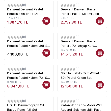
(0)
(0)
%
5
%
5
Derwent
Derwent Pastel
Derwent
Derwent Pastel
Pencils Skintones 12li
Pencils Pastel Kalemi 24lü
Teneke Kutu (Ten Renkleri)
1.457,57
TL
Set 32992
2.897,11
TL
1.384,70
TL
2.752,30
TL
2300563
(0)
(0)
%
5
Derwent
Derwent Pastel
Derwent
Derwent Pastel
Pencils Pastel Kalemi 36lı Set
Pencils 72li Ahşap Kutu
0700307
Pastel Kalem Seti
15.279,10
TL
4.106,00
TL
14.515,20
TL
(0)
(0)
%
5
%
5
Derwent
Derwent Pastel
Stabilo
Stabilo Carb-Othello
Pencils Pastel Kalemi 72li Set
60lı Pastel Kalem Seti
32996
8.783,13
TL
12.789,47
TL
8.344,00
TL
12.150,00
TL
(0)
(0)
%
5
%
5
Uni
Uni Dermatograph Oil
Koh-i-Noor
Koh-i-Noor Wax
Based Pencil 12li Set
Aquarell Sulandırılabilir Pastel