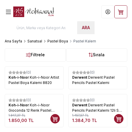
Hesabım
Sepet
ARA
Ana Sayfa
Sanatsal
Pastel Boya
Pastel Kalem
Filtrele
Sırala
(0)
(0)
Koh-i-Noor
Koh-i-Noor Artist
Derwent
Derwent Pastel
Pastel Boya Kalemi 8820
Pencils Pastel Kalemi
(0)
(0)
%
5
%
5
Koh-i-Noor
Koh-i-Noor
Derwent
Derwent Pastel
Gioconda 12 Renk Pastel
Pencils Pastel Kalemi 12li Set
Kalem Seti
1.947,37
TL
32991
1.457,57
TL
1.850,00
TL
1.384,70
TL