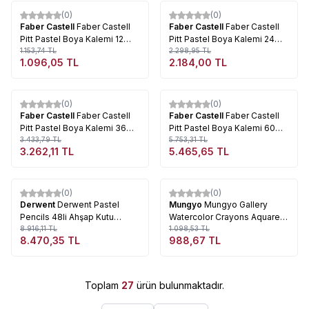
Tükendi
Tükendi
(0)
(0)
%
5
%
5
Faber Castell
Faber Castell
Faber Castell
Faber Castell
Pitt Pastel Boya Kalemi 12
Pitt Pastel Boya Kalemi 24
Renk
1.153,74
TL
Renk
2.298,95
TL
1.096,05
TL
2.184,00
TL
Tükendi
Tükendi
(0)
(0)
%
5
%
5
Faber Castell
Faber Castell
Faber Castell
Faber Castell
Pitt Pastel Boya Kalemi 36
Pitt Pastel Boya Kalemi 60
Renk
3.433,79
TL
Renk
5.753,31
TL
3.262,11
TL
5.465,65
TL
Tükendi
Tükendi
(0)
(0)
%
5
%
10
Derwent
Derwent Pastel
Mungyo
Mungyo Gallery
Pencils 48li Ahşap Kutu
Watercolor Crayons Aquarell
Pastel Kalem Seti
8.916,11
TL
Pastel Seti 12li
1.098,53
TL
8.470,35
TL
988,67
TL
Toplam
27
ürün bulunmaktadır.