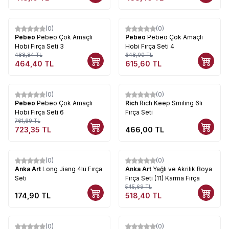
(0)
(0)
%
5
%
5
Pebeo
Pebeo Çok Amaçlı
Pebeo
Pebeo Çok Amaçlı
Hobi Fırça Seti 3
Hobi Fırça Seti 4
488,84
TL
648,00
TL
464,40
TL
615,60
TL
(0)
(0)
%
5
Pebeo
Pebeo Çok Amaçlı
Rich
Rich Keep Smiling 6lı
Hobi Fırça Seti 6
Fırça Seti
761,69
TL
723,35
TL
466,00
TL
(0)
(0)
%
5
Anka Art
Long Jiang 4lü Fırça
Anka Art
Yağlı ve Akrilik Boya
Seti
Fırça Seti (11) Karma Fırça
545,69
TL
174,90
TL
518,40
TL
(0)
(0)
%
5
%
5