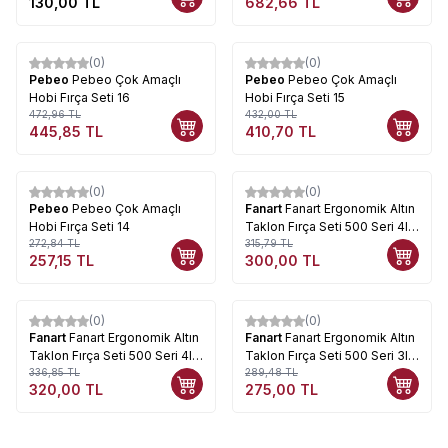
130,00
TL
682,66
TL
(0)
(0)
%
6
%
5
Pebeo
Pebeo Çok Amaçlı
Pebeo
Pebeo Çok Amaçlı
Hobi Fırça Seti 16
Hobi Fırça Seti 15
472,96
TL
432,00
TL
445,85
TL
410,70
TL
(0)
(0)
%
6
%
5
Pebeo
Pebeo Çok Amaçlı
Fanart
Fanart Ergonomik Altın
Hobi Fırça Seti 14
Taklon Fırça Seti 500 Seri 4lü
272,84
TL
Set 5
315,79
TL
257,15
TL
300,00
TL
(0)
(0)
%
5
%
5
Fanart
Fanart Ergonomik Altın
Fanart
Fanart Ergonomik Altın
Taklon Fırça Seti 500 Seri 4lü
Taklon Fırça Seti 500 Seri 3lü
Set 4
336,85
TL
Set 3
289,48
TL
320,00
TL
275,00
TL