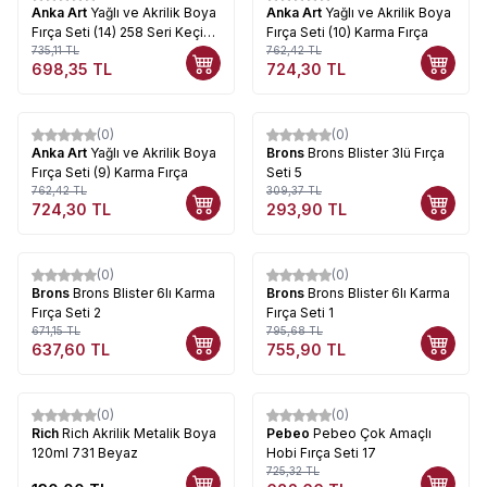
Anka Art
Yağlı ve Akrilik Boya
Anka Art
Yağlı ve Akrilik Boya
Fırça Seti (14) 258 Seri Keçi
Fırça Seti (10) Karma Fırça
Kılı Fırça
735,11
TL
762,42
TL
698,35
TL
724,30
TL
(0)
(0)
%
5
%
5
Anka Art
Yağlı ve Akrilik Boya
Brons
Brons Blister 3lü Fırça
Fırça Seti (9) Karma Fırça
Seti 5
762,42
TL
309,37
TL
724,30
TL
293,90
TL
(0)
(0)
%
5
%
5
Brons
Brons Blister 6lı Karma
Brons
Brons Blister 6lı Karma
Fırça Seti 2
Fırça Seti 1
671,15
TL
795,68
TL
637,60
TL
755,90
TL
(0)
(0)
%
6
Rich
Rich Akrilik Metalik Boya
Pebeo
Pebeo Çok Amaçlı
120ml 731 Beyaz
Hobi Fırça Seti 17
725,32
TL