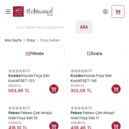
Hesabım
Sepet
ARA
Ana Sayfa
Fırça
Fırça Setleri
Filtrele
Sırala
(0)
(0)
%
5
%
5
Kosida
Kosida Fırça Seti
Kosida
Kosida Fırça Seti
Kod:KFSET-123
Kod:KFSET-145
593,11
TL
317,96
TL
563,46
TL
302,06
TL
(0)
(0)
%
5
%
5
Pebeo
Pebeo Çok Amaçlı
Pebeo
Pebeo Çok Amaçlı
Hobi Fırça Seti 10
Hobi Fırça Seti 11
440,11
TL
463,85
TL
418,10
TL
438,46
TL