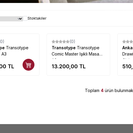
Çizim Masası çeşitleri 
Stoktakiler
Tükendi
(0)
(0)
ype
Transotype
Transotype
Transotype
Anka
a A3
Comic Master Işıklı Masa
Draw
A3
Çizim
,00
TL
13.200,00
TL
510
Toplam
4
ürün bulunmakt