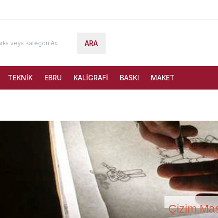
ARA
TEKNİK
EBRU
KALİGRAFİ
BASKI
MAKET
Çizim Ma