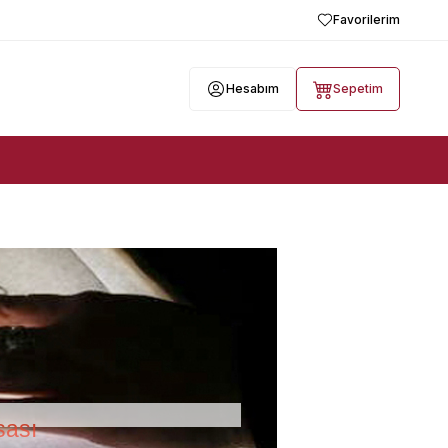
Favorilerim
Hesabım
Sepetim
sası