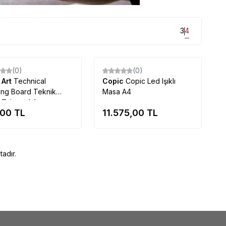
uygun fiyatlarla mağazamızda...
3
4
Tükendi
Tükendi
(0)
(0)
 Art
Technical
Copic
Copic Led Işıklı
ing Board Teknik
Masa A4
 Tahtası A4
,00
TL
11.575,00
TL
adır.