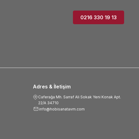
0216 330 19 13
Adres & İletişim
Caferağa Mh. Sarraf Ali Sokak Yeni Konak Apt.
22/A 34710
info@hobisanatavm.com