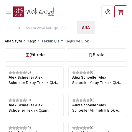
Hesabım
Sepet
ARA
Ana Sayfa
Kağıt
Teknik Çizim Kağıdı ve Blok
Filtrele
Sırala
(0)
(0)
%
23
Alex Schoeller
Alex
Alex Schoeller
Alex
Schoeller Dikey Teknik Çizim
Schoeller Yatay Teknik Çizim
Bloğu 80g 20 Yaprak
Bloğu 80g 20 Yaprak
(0)
(0)
Alex Schoeller
Alex
Alex Schoeller
Alex
Schoeller Teknik Çizim
Schoeller Milimetrik Blok A3
Defteri Spiralli 165g 15 Yaprak
80 g 20 Yaprak
Tükendi
(0)
(0)