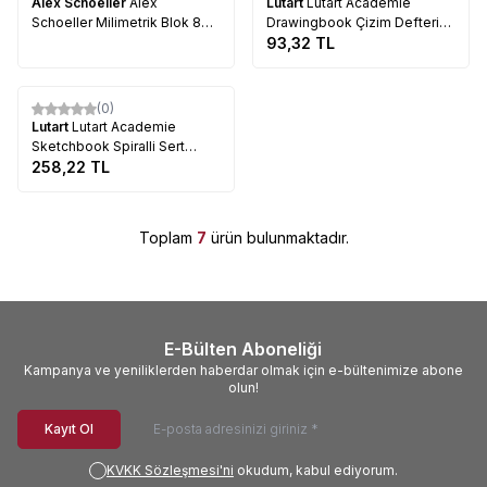
Alex Schoeller
Alex
Lutart
Lutart Academie
Schoeller Milimetrik Blok 80
Drawingbook Çizim Defteri
g 20 Yaprak A4
18x26cm LA-6813 90 Yaprak
93,32
TL
/ 100g
Tükendi
(0)
Lutart
Lutart Academie
Sketchbook Spiralli Sert
Kapak Çizim Defteri 15x21cm
258,22
TL
LA-6875 100 Yaprak / 100g
Toplam
7
ürün bulunmaktadır.
E-Bülten Aboneliği
Kampanya ve yeniliklerden haberdar olmak için e-bültenimize abone
olun!
Kayıt Ol
KVKK Sözleşmesi'ni
okudum, kabul ediyorum.