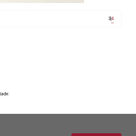
un fiyatlarla mağazamızda...
3
4
adır.