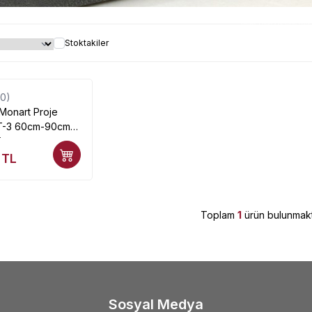
Proje Tüpü çeşitleri uyg
Stoktakiler
(0)
Monart Proje
T-3 60cm-90cm
ip
TL
Toplam
1
ürün bulunmakt
Sosyal Medya