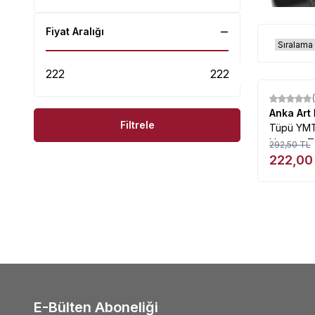
Fiyat Aralığı
%
24
Anka Art
Filtrele
Tüpü YM
Uzayan T
292,50
TL
222,00
E-Bülten Aboneliği