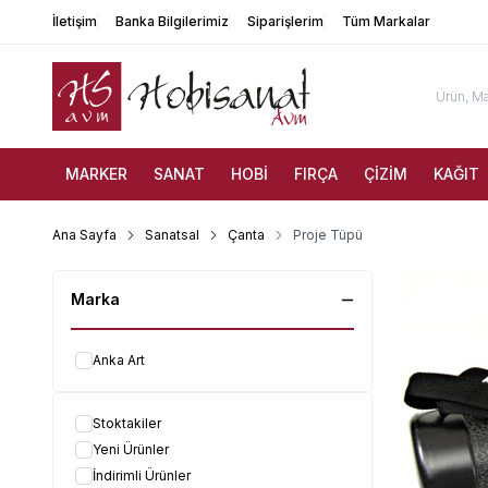
İletişim
Banka Bilgilerimiz
Siparişlerim
Tüm Markalar
MARKER
SANAT
HOBİ
FIRÇA
ÇİZİM
KAĞIT
Ana Sayfa
Sanatsal
Çanta
Proje Tüpü
Marka
Anka Art
Stoktakiler
Yeni Ürünler
İndirimli Ürünler