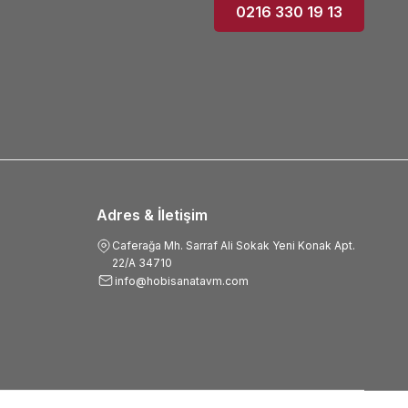
0216 330 19 13
Adres & İletişim
Caferağa Mh. Sarraf Ali Sokak Yeni Konak Apt.
22/A 34710
info@hobisanatavm.com