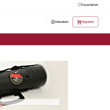
Favorilerim
Hesabım
Sepetim
ü