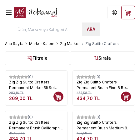
Hesabım
Sepet
ARA
Ana Sayfa
Marker Kalem
Zig Marker
Zig Suitto Crafters
Filtrele
Sırala
(0)
(0)
%
5
%
5
Zig
Zig Suitto Crafters
Zig
Zig Suitto Crafters
Permanent Marker 5li Set
Permanent Brush Fine 8 Renk
SC5VBK
283,16
TL
0.5mm SC-220
457,58
TL
269,00
TL
434,70
TL
Tükendi
Tükendi
(0)
(0)
%
5
%
5
Zig
Zig Suitto Crafters
Zig
Zig Suitto Crafters
Permanent Brush Calligraphy
Permanent Brush Medium 8
8li 3.5mm SC-350
457,58
TL
Renk 1mm SC-100
457,58
TL
434,70
TL
434,70
TL