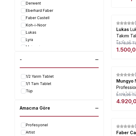
Derwent
Eberhard Faber
Faber Castell
%
5
Koh-i-Noor
Lukas
Lu
Lukas
Takımı Ta
Lyra
Defterli
1.578,95
T
Maimeri
1.500,
Mijello
-
Mungyo
Pebeo
%
5
Pelikan
1/2 Yarım Tablet
Mungyo
Rembrandt
1/1 Tam Tablet
Professio
Schmincke
Tüp
Seti 24lü 
5.178,95
T
Sennelier
Defter He
4.920,
St.Petersburg
Amacına Göre
Staedtler
Van Gogh
Profesyonel
Zig
%
5
Artist
Faber Ca