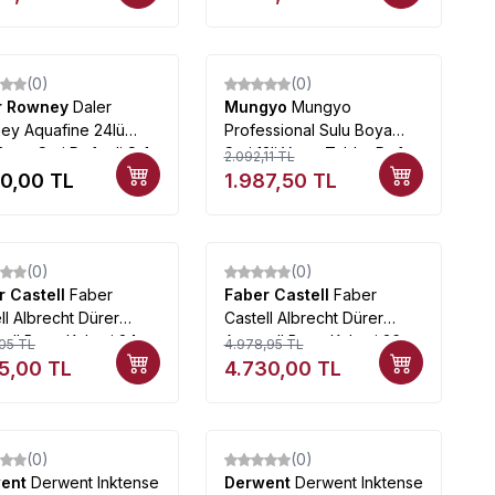
(0)
(0)
%
5
r Rowney
Daler
Mungyo
Mungyo
ey Aquafine 24lü
Professional Sulu Boya
Boya Seti Defterli S-1
Seti 12li Yarım Tablet Defter
2.092,11
TL
Hediyeli
20,00
TL
1.987,50
TL
(0)
(0)
%
5
r Castell
Faber
Faber Castell
Faber
ll Albrecht Dürer
Castell Albrecht Dürer
ell Boya Kalemi 24
Aquarell Boya Kalemi 36
,05
TL
4.978,95
TL
 117524
Renk 117536
55,00
TL
4.730,00
TL
(0)
(0)
%
5
went
Derwent Inktense
Derwent
Derwent Inktense