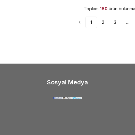
Toplam
180
ürün bulunmak
1
2
3
...
Sosyal Medya