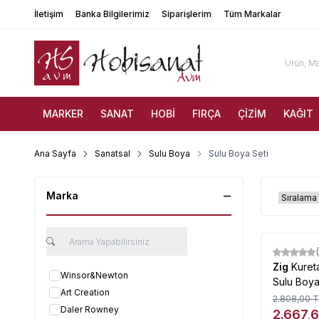
İletişim
Banka Bilgilerimiz
Siparişlerim
Tüm Markalar
MARKER
SANAT
HOBİ
FIRÇA
ÇİZİM
KAĞIT
Ana Sayfa
Sanatsal
Sulu Boya
Sulu Boya Seti
Marka
%
5
Zig
Kuret
Winsor&Newton
Sulu Boya
Art Creation
2.808,00
T
Daler Rowney
2.667,