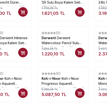
lbrecht Dürer
12li Sulu Boya Kalem Seti
24lü 
Boya Kalemi 120
0700928
0700
TL
1.706,35
TL
3.362
5120
,00
TL
1.621,05
TL
3.1
(0)
(0)
%
5
%
5
Derwent Inktense
Derwent
Derwent
Der
 Boya Kalem Seti
Watercolour Pencil Sulu
Water
Boya Kalemi Seti 12li
Boya 
L
1.284,28
TL
2.497
Teneke Kutu
Tene
10
TL
1.220,10
TL
2.3
(0)
(0)
%
5
%
5
oor
Koh-i-Noor
Koh-i-Noor
Koh-i-Noor
Koh-
 Aquarell
Progresso Aquarell
Monde
 Coloured Pencil
Woodless Coloured Pencil
Boya 
L
5.355,26
TL
3.221,
Set 24lü
Portr
00
TL
5.087,50
TL
3.0