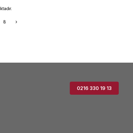
tadır.
8
0216 330 19 13