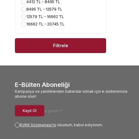
4412 TL - 8495 TL
8495 TL - 12579 TL
12579 TL - 16662 TL
16662 TL - 20745 TL
Filtrele
E-Bülten Aboneliği
Kampanya ve yeniliklerden haberdar olmak için e-bültenimize
abone olun!
Kayıt Ol
KVKK Sözleşmesi'ni
okudum, kabul ediyorum.