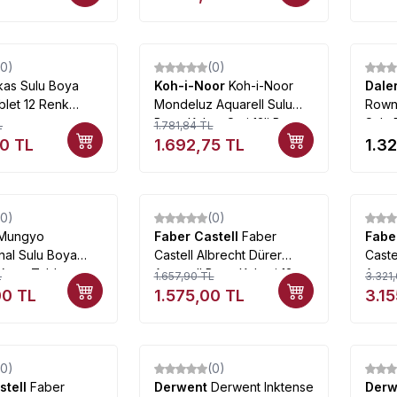
(0)
(0)
%
5
kas Sulu Boya
Koh-i-Noor
Koh-i-Noor
Dale
blet 12 Renk
Mondeluz Aquarell Sulu
Rown
Boya Kalem Seti 12li Brown
Sulu 
L
1.781,84
TL
Line
00
TL
1.692,75
TL
1.3
(0)
(0)
%
5
%
5
Mungyo
Faber Castell
Faber
Fabe
nal Sulu Boya
Castell Albrecht Dürer
Caste
Yarım Tablet
Aquarell Boya Kalemi 12
Aquar
L
1.657,90
TL
3.321
diyeli
Renk 117512
Renk
00
TL
1.575,00
TL
3.1
(0)
(0)
%
5
%
5
stell
Faber
Derwent
Derwent Inktense
Der