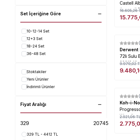
Castell A
Aquarell 
16.605,26
Set İçeriğine Göre
Renk 117
15.775
10-12-14 Set
12+3 Set
%
5
18-24 Set
Derwent
36-48 Set
72li Sulu
2301843
9.979,02
T
9.480,
Stoktakiler
Yeni Ürünler
İndirimli Ürünler
%
5
Koh-i-N
Fiyat Aralığı
Progresso
Woodless
2.921,06
T
Set 12li
2.775,
329 TL - 4412 TL