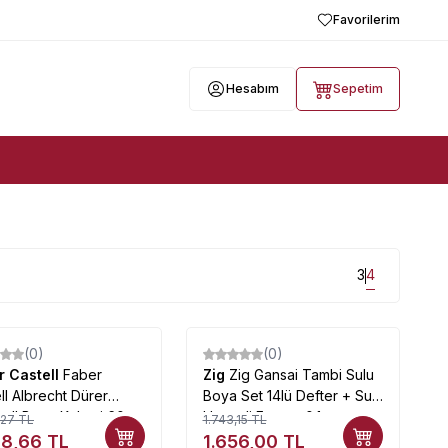
Favorilerim
Hesabım
Sepetim
3
4
(0)
(0)
%
5
r Castell
Faber
Zig
Zig Gansai Tambi Sulu
ll Albrecht Dürer
Boya Set 14lü Defter + Su
ell Boya Kalemi 60
Hazneli Fırça + 0.1mm
,27
TL
1.743,15
TL
 117560
Mangaka (2)
88,66
TL
1.656,00
TL