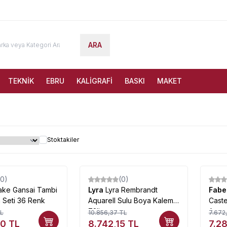
ARA
TEKNİK
EBRU
KALİGRAFİ
BASKI
MAKET
Stoktakiler
(0)
(0)
%
19
%
5
ake Gansai Tambi
Lyra
Lyra Rembrandt
Fabe
 Seti 36 Renk
Aquarell Sulu Boya Kalemi
Caste
72li
Aquar
L
10.856,37
TL
7.672
Renk
60
TL
8.742,15
TL
7.2