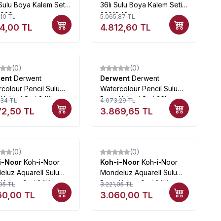
Sulu Boya Kalem Seti
36lı Sulu Boya Kalem Seti
929
2301842
,10
TL
5.065,87
TL
94,00
TL
4.812,60
TL
(0)
(0)
%
5
went
Derwent
Derwent
Derwent
colour Pencil Sulu
Watercolour Pencil Sulu
Kalemi Seti 24lü
Boya Kalemi Seti 36lı
,34
TL
4.073,29
TL
ke Kutu
Teneke Kutu
72,50
TL
3.869,65
TL
(0)
(0)
%
5
i-Noor
Koh-i-Noor
Koh-i-Noor
Koh-i-Noor
luz Aquarell Sulu
Mondeluz Aquarell Sulu
Kalem Seti 24lü
Boya Kalem Seti 24lü
05
TL
3.221,05
TL
ait 3724
Landscape
60,00
TL
3.060,00
TL