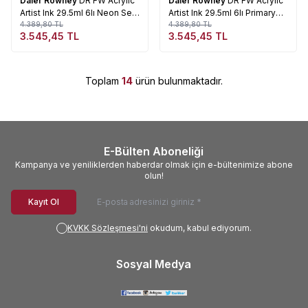
Daler Rowney
DR FW Acrylic
Daler Rowney
DR FW Acrylic
Artist Ink 29.5ml 6lı Neon Set
Artist Ink 29.5ml 6lı Primary
160329006
4.389,80
TL
Set 160100006
4.389,80
TL
3.545,45
TL
3.545,45
TL
Toplam
14
ürün bulunmaktadır.
E-Bülten Aboneliği
Kampanya ve yeniliklerden haberdar olmak için e-bültenimize abone
olun!
Kayıt Ol
KVKK Sözleşmesi'ni
okudum, kabul ediyorum.
Sosyal Medya