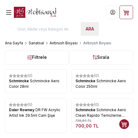
Hesabım
Sepet
ARA
Ana Sayfa
Sanatsal
Airbrush Boyası
Airbrush Boyası
Filtrele
Sırala
(0)
(0)
Schmincke
Schmincke Aero
Schmincke
Schmincke Aero
Color 28ml
Color 250ml
(0)
(0)
%
5
Daler Rowney
DR FW Acrylic
Schmincke
Schmincke Aero
Artist Ink 29.5ml Cam Şişe
Clean Rapido Temizleme
Sıvısı 125ml 606
736,84
TL
700,00
TL