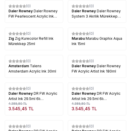
(0)
(0)
Daler Rowney
Daler Rowney
Daler Rowney
Daler Rowney
FW Pearlescent Acrylic Ink
System 3 Akrilik Mürekkep
29.5ml
29.5ml
(0)
(0)
Zig
Zig Kurecolor Refill Ink
Marabu
Marabu Graphix Aqua
Mürekkep 25ml
Ink 15ml
(0)
(0)
Amsterdam
Talens
Daler Rowney
Daler Rowney
Amsterdam Acrylic Ink 30ml
FW Acrylic Artist Ink 180ml
Tükendi
Tükendi
(0)
(0)
%
19
%
19
Daler Rowney
DR FW Acrylic
Daler Rowney
DR FW Acrylic
Artist Ink 29.5ml 6lı
Artist Ink 29.5ml 6lı
Shimmering Set 160110006
4.389,80
TL
Pearlescent Set 603200006
4.389,80
TL
3.545,45
TL
3.545,45
TL
Tükendi
Tükendi
(0)
(0)
%
19
%
19