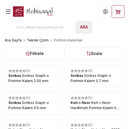
Hesabım
Sepet
ARA
Ana Sayfa
Teknik Çizim
Portmin Kalemler
Filtrele
Sırala
(0)
(0)
%
32
%
32
Scrikss
Scrikss Graph-x
Scrikss
Scrikss Graph-x
Portmin Kalem 2.00 mm
Portmin Kalem 0.7 mm
(0)
(0)
%
32
Scrikss
Scrikss Graph-x
Koh-i-Noor
Koh-i-Noor
Portmin Kalem 0.5 mm
Hardtmuth Portmin Kalem 5.6
mm 5640
(0)
(0)