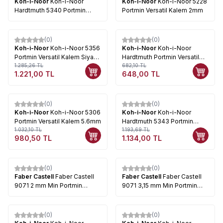
Koh-i-Noor
Koh-i-Noor
Koh-i-Noor
Koh-i-Noor 5228
Hardtmuth 5340 Portmin
Portmin Versatil Kalem 2mm
Kalem 5.6 mm
(0)
(0)
%
5
%
5
Koh-i-Noor
Koh-i-Noor 5356
Koh-i-Noor
Koh-i-Noor
Portmin Versatil Kalem Siyah
Hardtmuth Portmin Versatil
3.8mm
1.285,26
TL
Kalem 5205 Sarı 2mm
682,10
TL
1.221,00
TL
648,00
TL
(0)
(0)
%
5
%
5
Koh-i-Noor
Koh-i-Noor 5306
Koh-i-Noor
Koh-i-Noor
Portmin Versatil Kalem 5.6mm
Hardtmuth 5343 Portmin
1.032,10
TL
Kalem Kısa Siyah 9mm
1.193,69
TL
980,50
TL
1.134,00
TL
(0)
(0)
Faber Castell
Faber Castell
Faber Castell
Faber Castell
9071 2 mm Min Portmin
9071 3,15 mm Min Portmin
Versatil Uç
Versatil Uç
(0)
(0)