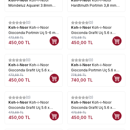
Koh-i-Noor
Koh-i-Noor
Koh-i-Noor
Koh-i-Noor
Mondeluz Aquarel 3.8mm
Hardtmuth Portmin 3,8 mm
4230
Uç 4820 6'lı
(0)
(0)
%
5
%
5
Koh-i-Noor
Koh-i-Noor
Koh-i-Noor
Koh-i-Noor
Gioconda Portmin Uç 5-6 mm
Gioconda Grafit Uç 5.6 x
6lı 4345/3
473,68
TL
120mm 6lı 4378 Dark Brown
473,68
TL
450,00
TL
450,00
TL
Sepia
(0)
(0)
%
5
%
5
Koh-i-Noor
Koh-i-Noor
Koh-i-Noor
Koh-i-Noor
Gioconda Grafit Uç 5.6 x
Gioconda Portmin Uç 5.6 x
120mm 6lı 4377 Light Brown
473,69
TL
80mm Metalik Set 4380
778,96
TL
450,00
TL
740,00
TL
Sepia
(0)
(0)
%
5
%
5
Koh-i-Noor
Koh-i-Noor
Koh-i-Noor
Koh-i-Noor
Gioconda Grafit Uç 5.6 x
Gioconda Grafit Uç 5.6 x
120mm 6lı 4373 Russet
473,69
TL
120mm 6lı 4371 White
473,69
TL
450,00
TL
450,00
TL
Sepia