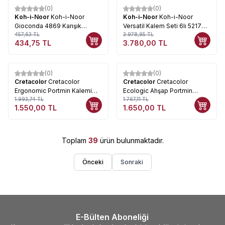
(0)
(0)
%
5
%
5
Koh-i-Noor
Koh-i-Noor
Koh-i-Noor
Koh-i-Noor
Gioconda 4869 Karışık
Versatil Kalem Seti 6lı 5217
Portmin Kalem Ucu 6lı
457,63
TL
HB 2mm
3.978,95
TL
434,75
TL
3.780,00
TL
(0)
(0)
%
22
%
7
Cretacolor
Cretacolor
Cretacolor
Cretacolor
Ergonomic Portmin Kalemi
Ecologic Ahşap Portmin
5.6mm 43015
1.993,74
TL
Kalemi 5.6mm 43012
1.767,11
TL
1.550,00
TL
1.650,00
TL
Toplam
39
ürün bulunmaktadır.
Önceki
Sonraki
E-Bülten Aboneliği