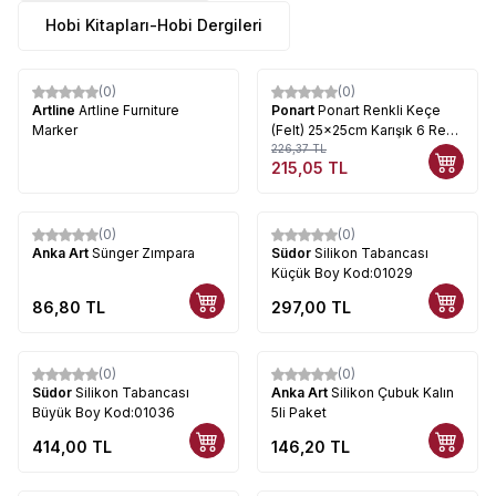
Hobi Kitapları-Hobi Dergileri
(0)
(0)
%
5
Artline
Artline Furniture
Ponart
Ponart Renkli Keçe
Marker
(Felt) 25x25cm Karışık 6 Renk
Kod: PFS-01
226,37
TL
215,05
TL
(0)
(0)
Anka Art
Sünger Zımpara
Südor
Silikon Tabancası
Küçük Boy Kod:01029
86,80
TL
297,00
TL
(0)
(0)
Südor
Silikon Tabancası
Anka Art
Silikon Çubuk Kalın
Büyük Boy Kod:01036
5li Paket
414,00
TL
146,20
TL