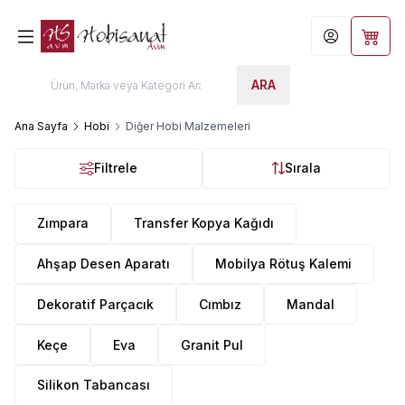
Hesabım
Sepet
ARA
Ana Sayfa
Hobi
Diğer Hobi Malzemeleri
Filtrele
Sırala
Zımpara
Transfer Kopya Kağıdı
Ahşap Desen Aparatı
Mobilya Rötuş Kalemi
Dekoratif Parçacık
Cımbız
Mandal
Keçe
Eva
Granit Pul
Silikon Tabancası