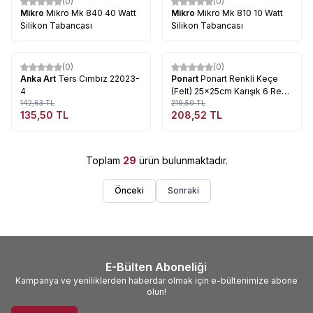
(0)
(0)
Mikro
Mikro Mk 840 40 Watt
Mikro
Mikro Mk 810 10 Watt
Silikon Tabancası
Silikon Tabancası
Tükendi
Tükendi
(0)
(0)
%
5
%
5
Anka Art
Ters Cımbız 22023-
Ponart
Ponart Renkli Keçe
4
(Felt) 25x25cm Karışık 6 Renk
142,63
TL
Kod: PFS-02
219,50
TL
135,50
TL
208,52
TL
Toplam
29
ürün bulunmaktadır.
Önceki
Sonraki
E-Bülten Aboneliği
Kampanya ve yeniliklerden haberdar olmak için e-bültenimize abone
olun!