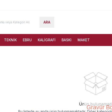
ARA
TEKNİK
EBRU
KALİGRAFİ
BASKI
MAKET
Ürün bulunamad
Gravür B
Bu listede şu anda ürün bulunmamaktadır. Diğer kategorile