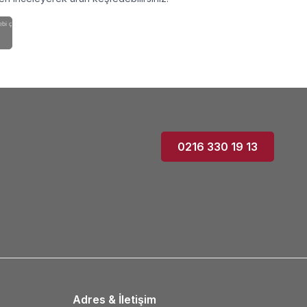
i çeşitleri uygun fiyatlarla mağazamızda...
0216 330 19 13
Adres & İletişim