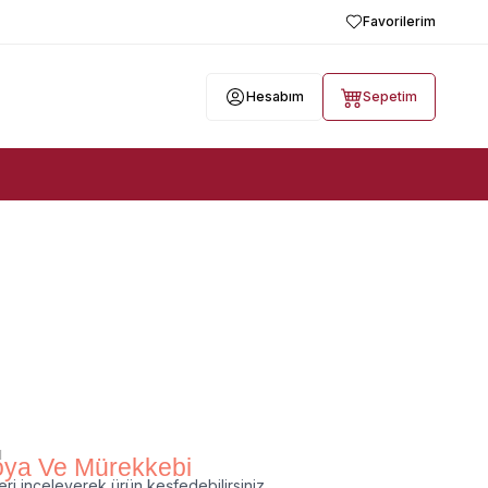
Favorilerim
Hesabım
Sepetim
ı
oya Ve Mürekkebi
ri inceleyerek ürün keşfedebilirsiniz.