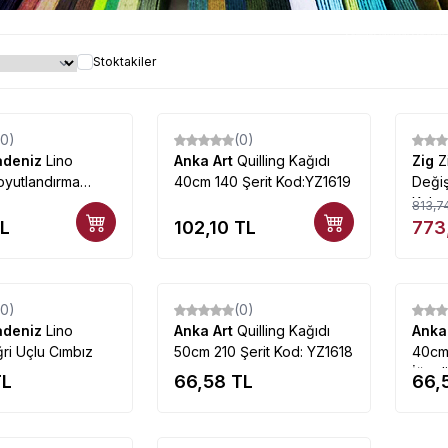
Quilling ürünleri çeşitle
Stoktakiler
(0)
(0)
%
5
adeniz
Lino
Anka Art
Quilling Kağıdı
Zig
Z
Boyutlandırma
40cm 140 Şerit Kod:YZ1619
Değişi
Kaba
813,7
L
102,10
TL
773
Tükendi
Tükendi
(0)
(0)
adeniz
Lino
Anka Art
Quilling Kağıdı
Anka
ğri Uçlu Cımbız
50cm 210 Şerit Kod: YZ1618
40cm 
İğnel
L
66,58
TL
66,
Tükendi
Tükendi