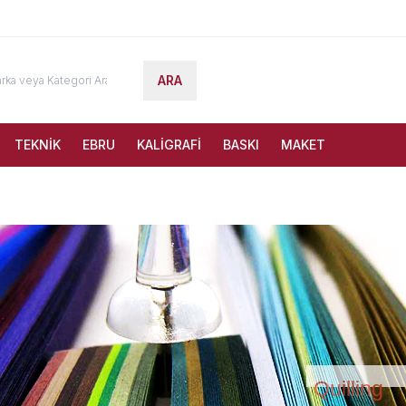
ARA
TEKNİK
EBRU
KALİGRAFİ
BASKI
MAKET
Quilling