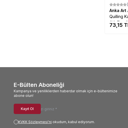
Anka Art
Quilling 
Çift Taraf
73,15
T
E-Bülten Aboneliği
Kampanya ve yeniliklerden haberdar olmak için e-bültenimize
abone olun!
Kayıt Ol
KVKK Sözleşmesi'ni
okudum, kabul ediyorum.