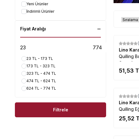
Yeni Ürünler
İndirimli Ürünler
Fiyat Aralığı
Lino Kar
Quilling 
23 TL - 173 TL
Cetveli
173 TL - 323 TL
51,53
T
323 TL - 474 TL
474 TL - 624 TL
624 TL - 774 TL
Lino Kar
Quilling E
Filtrele
25,52
T