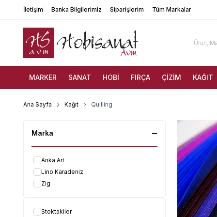
İletişim
Banka Bilgilerimiz
Siparişlerim
Tüm Markalar
MARKER
SANAT
HOBİ
FIRÇA
ÇİZİM
KAĞIT
Ana Sayfa
Kağıt
Quilling
Marka
Anka Art
Lino Karadeniz
Zig
Stoktakiler