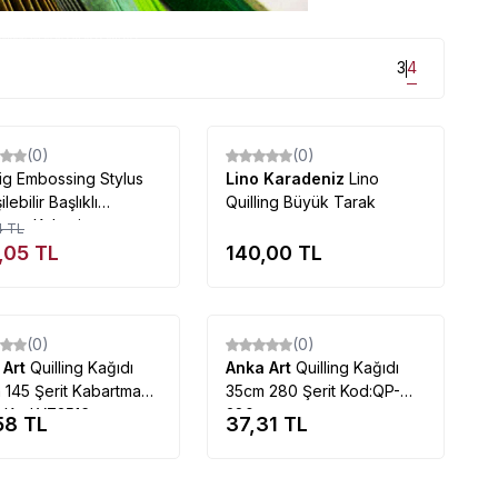
ri uygun fiyatlarla mağazamızda...
3
4
Tükendi
Tükendi
(0)
(0)
ig Embossing Stylus
Lino Karadeniz
Lino
lebilir Başlıklı
Quilling Büyük Tarak
rtma Kalemi
4
TL
,05
TL
140,00
TL
Tükendi
Tükendi
(0)
(0)
 Art
Quilling Kağıdı
Anka Art
Quilling Kağıdı
145 Şerit Kabartma
35cm 280 Şerit Kod:QP-
i Kod:YZ2516
280
58
TL
37,31
TL