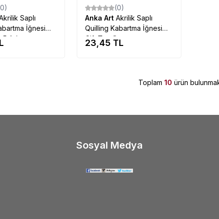
(0)
(0)
Akrilik Saplı
Anka Art
Akrilik Saplı
Kabartma İğnesi
Quilling Kabartma İğnesi
lı 5 Adet
Çift Taraflı
L
23,45
TL
Toplam
10
ürün bulunmak
Sosyal Medya