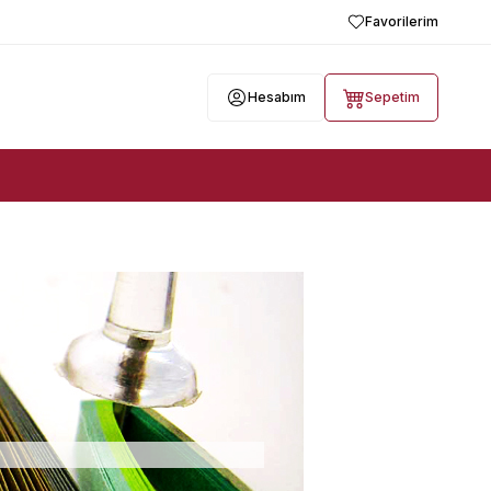
Favorilerim
Hesabım
Sepetim