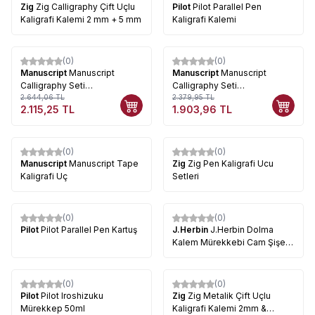
Zig
Zig Calligraphy Çift Uçlu
Pilot
Pilot Parallel Pen
Kaligrafi Kalemi 2 mm + 5 mm
Kaligrafi Kalemi
(0)
(0)
%
20
%
20
Manuscript
Manuscript
Manuscript
Manuscript
Calligraphy Seti
Calligraphy Seti
No:MSH425PIW
2.644,06
TL
No:MSH425SPI
2.379,95
TL
2.115,25
TL
1.903,96
TL
(0)
(0)
Manuscript
Manuscript Tape
Zig
Zig Pen Kaligrafi Ucu
Kaligrafi Uç
Setleri
(0)
(0)
Pilot
Pilot Parallel Pen Kartuş
J.Herbin
J.Herbin Dolma
Kalem Mürekkebi Cam Şişe
30ml
(0)
(0)
%
8
Pilot
Pilot Iroshizuku
Zig
Zig Metalik Çift Uçlu
Mürekkep 50ml
Kaligrafi Kalemi 2mm &