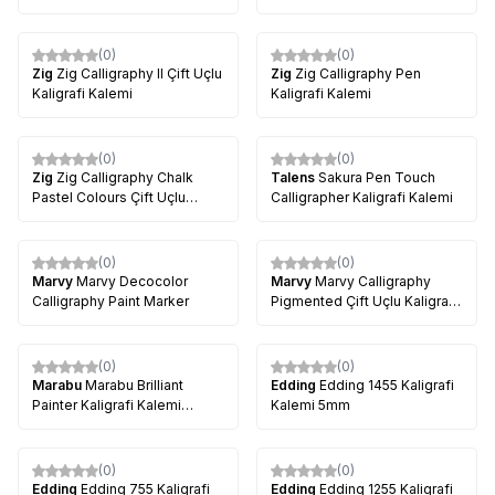
3.5mm
(0)
(0)
%
21
%
15
Zig
Zig Calligraphy II Çift Uçlu
Zig
Zig Calligraphy Pen
Kaligrafi Kalemi
Kaligrafi Kalemi
(0)
(0)
%
8
Zig
Zig Calligraphy Chalk
Talens
Sakura Pen Touch
Pastel Colours Çift Uçlu
Calligrapher Kaligrafi Kalemi
Kaligrafi Kalemi
(0)
(0)
Marvy
Marvy Decocolor
Marvy
Marvy Calligraphy
Calligraphy Paint Marker
Pigmented Çift Uçlu Kaligrafi
Kalemi 2.0-3.5 mm
(0)
(0)
Marabu
Marabu Brilliant
Edding
Edding 1455 Kaligrafi
Painter Kaligrafi Kalemi
Kalemi 5mm
2.5mm
(0)
(0)
Edding
Edding 755 Kaligrafi
Edding
Edding 1255 Kaligrafi