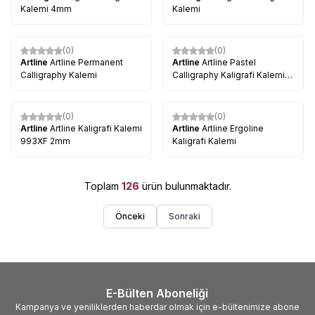
Kalemi 4mm
Kalemi
(0)
(0)
Artline
Artline Permanent
Artline
Artline Pastel
Calligraphy Kalemi
Calligraphy Kaligrafi Kalemi
3.0mm
(0)
(0)
%
20
%
27
Artline
Artline Kaligrafi Kalemi
Artline
Artline Ergoline
993XF 2mm
Kaligrafi Kalemi
Toplam
126
ürün bulunmaktadır.
Önceki
Sonraki
E-Bülten Aboneliği
Kampanya ve yeniliklerden haberdar olmak için e-bültenimize abone