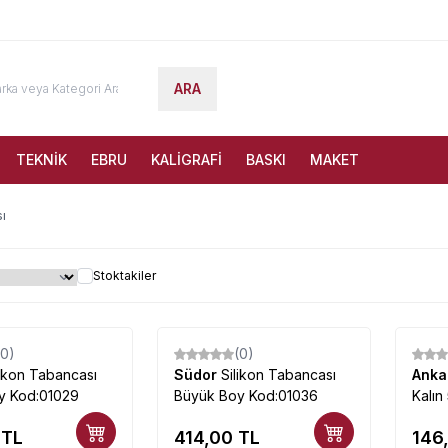
ARA
TEKNİK
EBRU
KALİGRAFİ
BASKI
MAKET
ı
Stoktakiler
(0)
(0)
likon Tabancası
Südor
Silikon Tabancası
Anka
y Kod:01029
Büyük Boy Kod:01036
Kalın
TL
414,00
TL
146