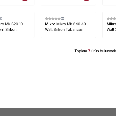
(0)
(0)
kro Mk 820 10
Mikro
Mikro Mk 840 40
Mikr
li Silikon
Watt Silikon Tabancası
Watt 
ı
Toplam
7
ürün bulunmakt