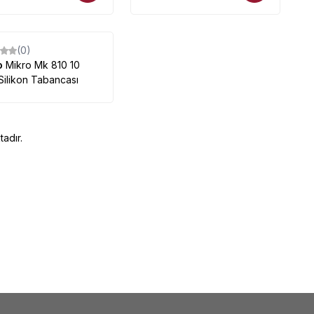
(0)
o
Mikro Mk 810 10
Silikon Tabancası
adır.