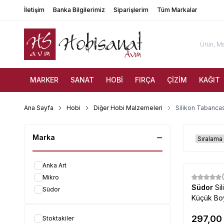
İletişim
Banka Bilgilerimiz
Siparişlerim
Tüm Markalar
MARKER
SANAT
HOBİ
FIRÇA
ÇİZİM
KAĞIT
Ana Sayfa
Hobi
Diğer Hobi Malzemeleri
Silikon Tabancas
Marka
Anka Art
Mikro
Südor
Si
Südor
Küçük Bo
297,00
Stoktakiler