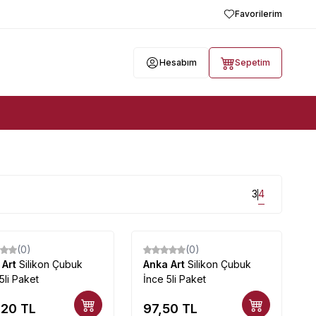
Favorilerim
Hesabım
Sepetim
3
4
(0)
(0)
 Art
Silikon Çubuk
Anka Art
Silikon Çubuk
 5li Paket
İnce 5li Paket
,20
TL
97,50
TL