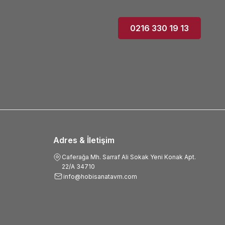
0216 330 19 13
Adres & İletişim
Caferağa Mh. Sarraf Ali Sokak Yeni Konak Apt.
22/A 34710
info@hobisanatavm.com