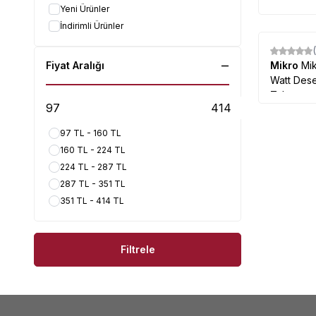
Yeni Ürünler
İndirimli Ürünler
Fiyat Aralığı
Mikro
Mi
Watt Desen
Tabancas
97 TL - 160 TL
160 TL - 224 TL
224 TL - 287 TL
287 TL - 351 TL
351 TL - 414 TL
Filtrele