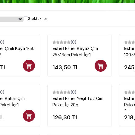
Çim çeşitleri uygun fiya
Stoktakiler
(0)
(0)
el Çimli Kaya 1-50
Eshel
Eshel Beyaz Çim
Eshe
2
25×18cm Paket İçi:1
100×5
TL
143,50
TL
245
Tükendi
(0)
(0)
el Bahar Çimi
Eshel
Eshel Yeşil Toz Çim
Eshe
aket İçi:1
Paket İçi:20g
Rulo 
2li
L
126,30
TL
218
Tükendi
Tükendi