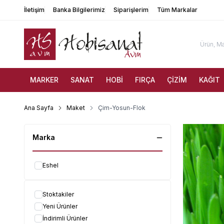
İletişim
Banka Bilgilerimiz
Siparişlerim
Tüm Markalar
MARKER
SANAT
HOBİ
FIRÇA
ÇİZİM
KAĞIT
Ana Sayfa
Maket
Çim-Yosun-Flok
Marka
Eshel
Stoktakiler
Yeni Ürünler
İndirimli Ürünler