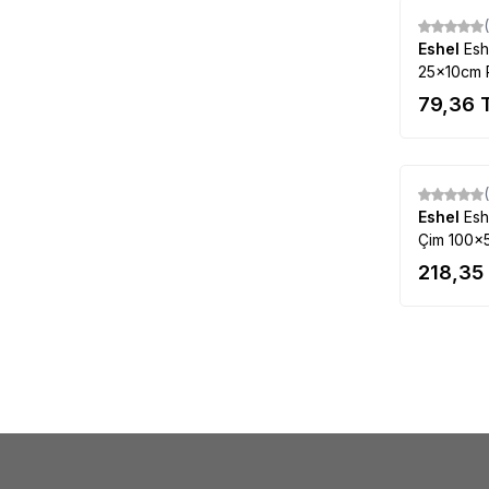
Eshel
Esh
25×10cm P
79,36
Eshel
Esh
Çim 100×5
218,35