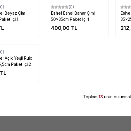
(0)
(0)
el Beyaz Çim
Eshel
Eshel Bahar Çimi
Eshe
aket İçi:1
50x35cm Paket İçi:1
35x25
TL
400,00
TL
212
Tükendi
(0)
el Açık Yeşil Rulo
,5cm Paket İçi:2
TL
Toplam
13
ürün bulunmak