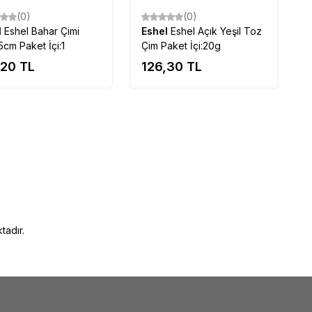
(0)
(0)
l
Eshel Bahar Çimi
Eshel
Eshel Açık Yeşil Toz
cm Paket İçi:1
Çim Paket İçi:20g
,20
TL
126,30
TL
tadır.