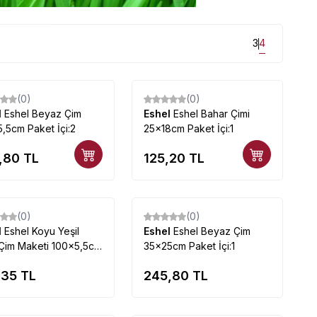
tlarla mağazamızda...
3
4
(0)
(0)
l
Eshel Beyaz Çim
Eshel
Eshel Bahar Çimi
,5cm Paket İçi:2
25x18cm Paket İçi:1
,80
TL
125,20
TL
Tükendi
Tükendi
(0)
(0)
l
Eshel Koyu Yeşil
Eshel
Eshel Beyaz Çim
Çim Maketi 100×5,5cm
35×25cm Paket İçi:1
,35
TL
245,80
TL
Tükendi
Tükendi