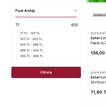
Fiyat Aralığı
71 TL - 137 TL
Eshel
Esh
137 TL - 203 TL
Paket İçi:
203 TL - 268 TL
268 TL - 334 TL
136,00
334 TL - 400 TL
Filtrele
Eshel
Esh
25x10cm P
71,80
T