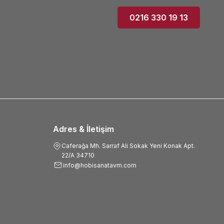
0216 330 19 13
Adres & İletişim
Caferağa Mh. Sarraf Ali Sokak Yeni Konak Apt.
22/A 34710
info@hobisanatavm.com