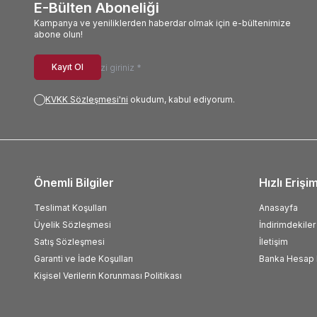
E-Bülten Aboneliği
Kampanya ve yeniliklerden haberdar olmak için e-bültenimize
abone olun!
Kayıt Ol
KVKK Sözleşmesi'ni
okudum, kabul ediyorum.
Önemli Bilgiler
Hızlı Erişi
Teslimat Koşulları
Anasayfa
Üyelik Sözleşmesi
İndirimdekiler
Satış Sözleşmesi
İletişim
Garanti ve İade Koşulları
Banka Hesap B
Kişisel Verilerin Korunması Politikası