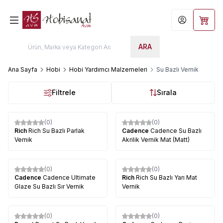
Hesabım
Sepet
ARA
Ana Sayfa
Hobi
Hobi Yardımcı Malzemeleri
Su Bazlı Vernik
Filtrele
Sırala
(0)
(0)
Rich
Rich Su Bazlı Parlak
Cadence
Cadence Su Bazlı
Vernik
Akrilik Vernik Mat (Matt)
(0)
(0)
Cadence
Cadence Ultimate
Rich
Rich Su Bazlı Yarı Mat
Glaze Su Bazlı Sır Vernik
Vernik
(0)
(0)
%
5
%
5