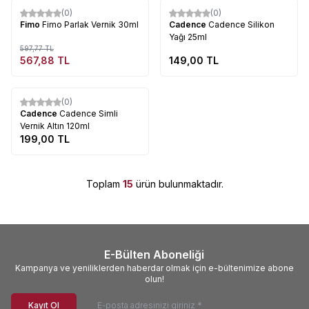
(0)
(0)
%
5
Fimo
Fimo Parlak Vernik 30ml
Cadence
Cadence Silikon
Yağı 25ml
597,77
TL
567,88
TL
149,00
TL
Tükendi
(0)
Cadence
Cadence Simli
Vernik Altın 120ml
199,00
TL
Toplam
15
ürün bulunmaktadır.
E-Bülten Aboneliği
Kampanya ve yeniliklerden haberdar olmak için e-bültenimize abone
olun!
Kayıt Ol