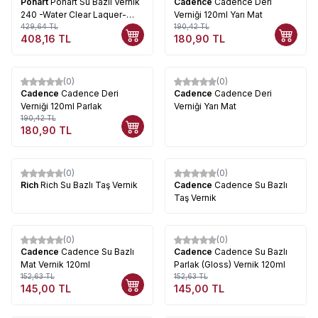
Ponart
Ponart Su Bazlı Vernik
Cadence
Cadence Deri
240 -Water Clear Laquer-
Verniği 120ml Yarı Mat
100ml
429,64
TL
190,42
TL
408,16
TL
180,90
TL
(0)
(0)
%
5
Cadence
Cadence Deri
Cadence
Cadence Deri
Verniği 120ml Parlak
Verniği Yarı Mat
190,42
TL
180,90
TL
(0)
(0)
Rich
Rich Su Bazlı Taş Vernik
Cadence
Cadence Su Bazlı
Taş Vernik
Tükendi
(0)
(0)
%
5
%
5
Cadence
Cadence Su Bazlı
Cadence
Cadence Su Bazlı
Mat Vernik 120ml
Parlak (Gloss) Vernik 120ml
152,63
TL
152,63
TL
145,00
TL
145,00
TL
Tükendi
Tükendi