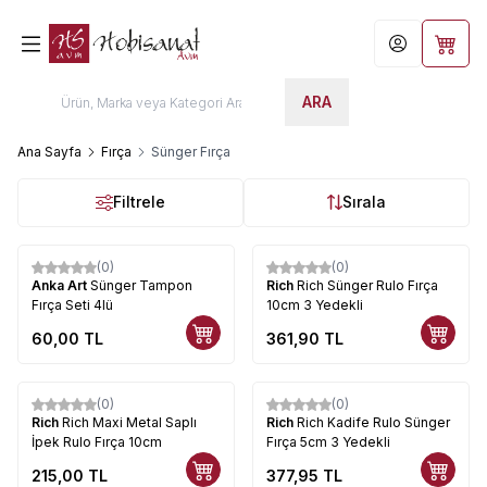
Hesabım
Sepet
ARA
Ana Sayfa
Fırça
Sünger Fırça
Filtrele
Sırala
(0)
(0)
Anka Art
Sünger Tampon
Rich
Rich Sünger Rulo Fırça
Fırça Seti 4lü
10cm 3 Yedekli
60,00
TL
361,90
TL
(0)
(0)
Rich
Rich Maxi Metal Saplı
Rich
Rich Kadife Rulo Sünger
İpek Rulo Fırça 10cm
Fırça 5cm 3 Yedekli
215,00
TL
377,95
TL