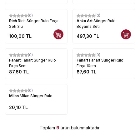
(0)
(0)
Rich
Rich Sünger Rulo Fırça
Anka Art
Sünger Rulo
Seti 3lü
Boyama Seti
100,00
TL
497,30
TL
Tükendi
Tükendi
(0)
(0)
Fanart
Fanart Sünger Rulo
Fanart
Fanart Sünger Rulo
Fırça 5cm
Fırça 10cm
87,60
TL
87,60
TL
Tükendi
(0)
Milan
Milan Sünger Rulo
20,10
TL
Toplam
9
ürün bulunmaktadır.