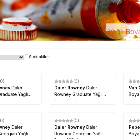
Yağlı Boy
Yağlı Boya çeşitleri uyg
Stoktakiler
(0)
(0)
owney
Daler
Daler Rowney
Daler
Van
raduate Yağlı
Rowney Graduate Yağlı
Boya
ml
Boya 38ml
(0)
(0)
owney
Daler
Daler Rowney
Daler
Peb
eorgian Yağlı
Rowney Georgian Yağlı
Boya