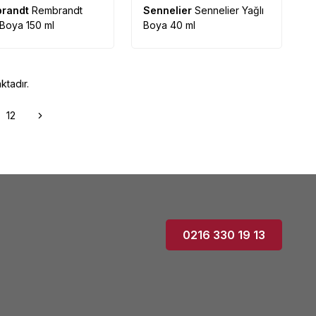
randt
Rembrandt
Sennelier
Sennelier Yağlı
 Boya 150 ml
Boya 40 ml
tadır.
12
0216 330 19 13