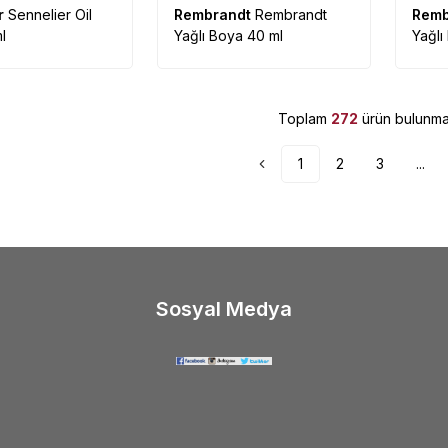
r
Sennelier Oil
Rembrandt
Rembrandt
Remb
l
Yağlı Boya 40 ml
Yağlı
Toplam
272
ürün bulunmak
1
2
3
...
Sosyal Medya