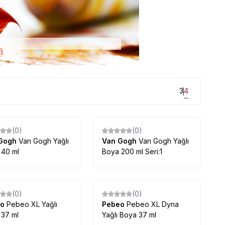
a
un fiyatlarla mağazamızda...
3
4
(0)
(0)
 Gogh
Van Gogh Yağlı
Van Gogh
Van Gogh Yağlı
 40 ml
Boya 200 ml Seri:1
(0)
(0)
eo
Pebeo XL Yağlı
Pebeo
Pebeo XL Dyna
 37 ml
Yağlı Boya 37 ml