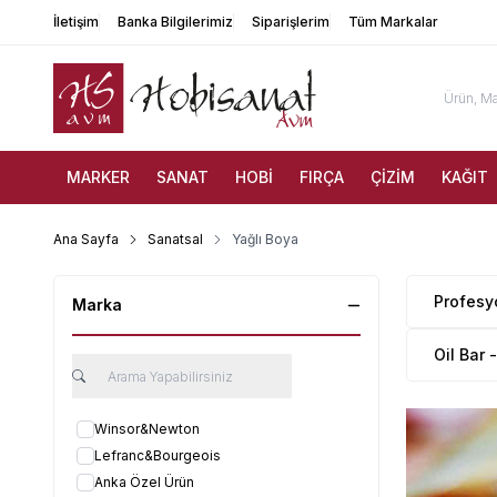
İletişim
Banka Bilgilerimiz
Siparişlerim
Tüm Markalar
MARKER
SANAT
HOBİ
FIRÇA
ÇİZİM
KAĞIT
Ana Sayfa
Sanatsal
Yağlı Boya
Profesy
Marka
Oil Bar -
Winsor&Newton
Lefranc&Bourgeois
Anka Özel Ürün