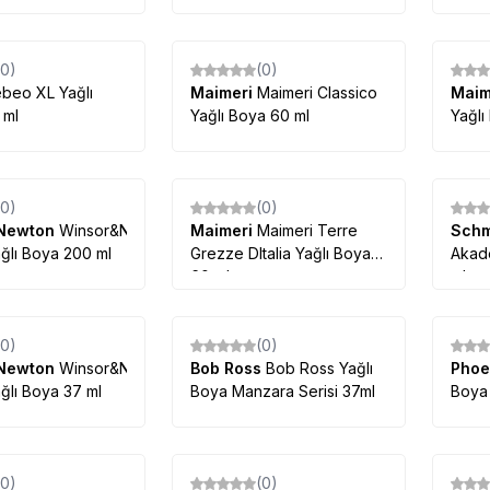
ml
Boya 225ml
(0)
(0)
%
10
beo XL Yağlı
Maimeri
Maimeri Classico
Maim
 ml
Yağlı Boya 60 ml
Yağlı
(0)
(0)
Newton
Winsor&Newton
Maimeri
Maimeri Terre
Sch
ğlı Boya 200 ml
Grezze DItalia Yağlı Boya
Akad
60 ml
ml
(0)
(0)
Newton
Winsor&Newton
Bob Ross
Bob Ross Yağlı
Phoe
ğlı Boya 37 ml
Boya Manzara Serisi 37ml
Boya 
(0)
(0)