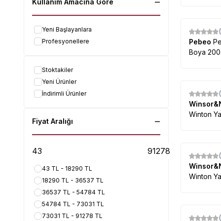
Boya 38 
Kullanım Amacına Göre
Yeni Başlayanlara
Profesyonellere
Pebeo
Pe
Boya 200
Stoktakiler
Yeni Ürünler
İndirimli Ürünler
Winsor&
Winton Ya
Fiyat Aralığı
Winsor&
43 TL - 18290 TL
Winton Ya
18290 TL - 36537 TL
36537 TL - 54784 TL
54784 TL - 73031 TL
73031 TL - 91278 TL