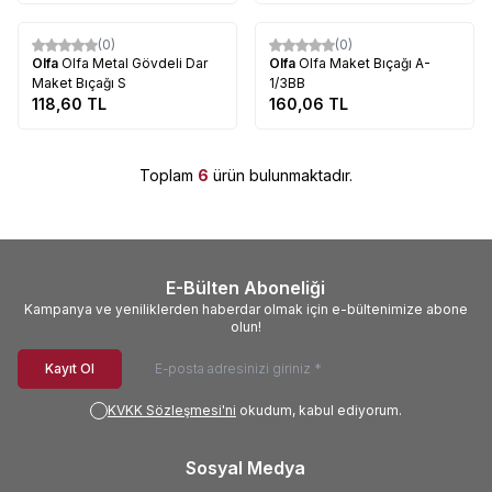
Tükendi
Tükendi
(0)
(0)
Olfa
Olfa Metal Gövdeli Dar
Olfa
Olfa Maket Bıçağı A-
Maket Bıçağı S
1/3BB
118,60
TL
160,06
TL
Toplam
6
ürün bulunmaktadır.
E-Bülten Aboneliği
Kampanya ve yeniliklerden haberdar olmak için e-bültenimize abone
olun!
Kayıt Ol
KVKK Sözleşmesi'ni
okudum, kabul ediyorum.
Sosyal Medya