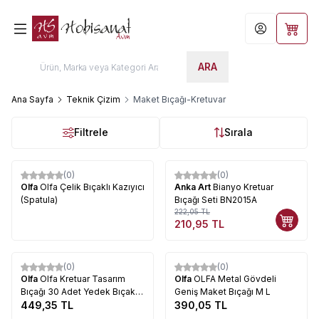
Hesabım
Sepet
ARA
Ana Sayfa
Teknik Çizim
Maket Bıçağı-Kretuvar
Filtrele
Sırala
(0)
(0)
%
5
Olfa
Olfa Çelik Bıçaklı Kazıyıcı
Anka Art
Bianyo Kretuar
(Spatula)
Bıçağı Seti BN2015A
222,05
TL
210,95
TL
Tükendi
Tükendi
(0)
(0)
Olfa
Olfa Kretuar Tasarım
Olfa
OLFA Metal Gövdeli
Bıçağı 30 Adet Yedek Bıçaklı
Geniş Maket Bıçağı M L
AK-5
449,35
TL
390,05
TL