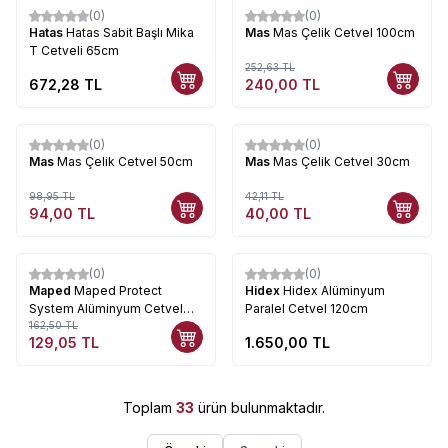
(0)
(0)
%
5
Hatas
Hatas Sabit Başlı Mika
Mas
Mas Çelik Cetvel 100cm
T Cetveli 65cm
252,63
TL
672,28
TL
240,00
TL
(0)
(0)
%
5
%
5
Mas
Mas Çelik Cetvel 50cm
Mas
Mas Çelik Cetvel 30cm
98,95
TL
42,11
TL
94,00
TL
40,00
TL
Tükendi
(0)
(0)
%
21
Maped
Maped Protect
Hidex
Hidex Alüminyum
System Alüminyum Cetvel
Paralel Cetvel 120cm
50cm
162,50
TL
129,05
TL
1.650,00
TL
Toplam
33
ürün bulunmaktadır.