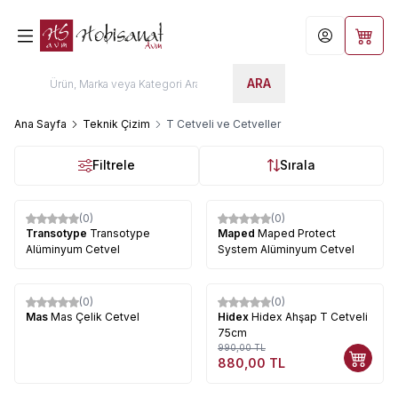
Hesabım
Sepet
ARA
Ana Sayfa
Teknik Çizim
T Cetveli ve Cetveller
Filtrele
Sırala
(0)
(0)
Transotype
Transotype
Maped
Maped Protect
Alüminyum Cetvel
System Alüminyum Cetvel
(0)
(0)
%
11
Mas
Mas Çelik Cetvel
Hidex
Hidex Ahşap T Cetveli
75cm
990,00
TL
880,00
TL