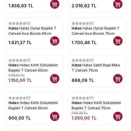
1.858,63
TL
2.016,82
TL
(0)
(0)
Hatas
Hatas Oynar Başlıklı T
Hatas
Hatas Oynar Başlıklı T
Cetveli İnce Bizote 65cm
Cetveli İnce Bizote 75cm
1.621,37
TL
1.700,46
TL
(0)
(0)
%
5
Hidex
Hidex Kılıflı Sökülebilir
Hatas
Hatas Sabit Başlı Mika
Başlıklı T Cetveli 90cm
T Cetveli 75cm
1.210,52
TL
1.150,00
TL
688,09
TL
(0)
(0)
%
5
Hidex
Hidex Kılıflı Sökülebilir
Hidex
Hidex Kılıflı Sökülebilir
Başlıklı T Cetveli 60cm
Başlıklı T Cetveli 75cm
1.105,26
TL
900,00
TL
1.050,00
TL