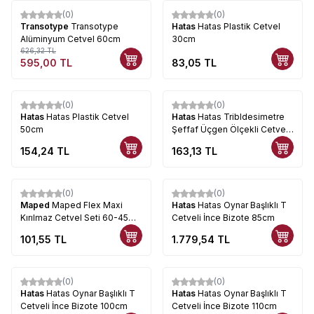
(0)
(0)
%
5
Transotype
Transotype
Hatas
Hatas Plastik Cetvel
Alüminyum Cetvel 60cm
30cm
626,32
TL
595,00
TL
83,05
TL
(0)
(0)
Hatas
Hatas Plastik Cetvel
Hatas
Hatas Tribldesimetre
50cm
Şeffaf Üçgen Ölçekli Cetvel
30cm 0250
154,24
TL
163,13
TL
(0)
(0)
Maped
Maped Flex Maxi
Hatas
Hatas Oynar Başlıklı T
Kırılmaz Cetvel Seti 60-45
Cetveli İnce Bizote 85cm
Derece
101,55
TL
1.779,54
TL
(0)
(0)
Hatas
Hatas Oynar Başlıklı T
Hatas
Hatas Oynar Başlıklı T
Cetveli İnce Bizote 100cm
Cetveli İnce Bizote 110cm