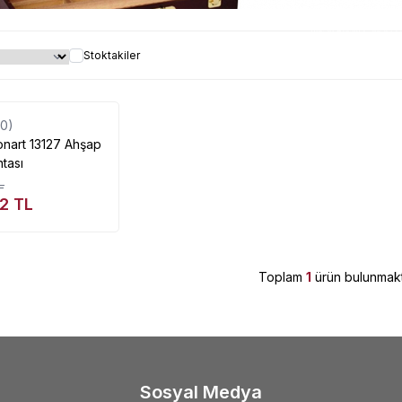
Ahşap Resim Çantası çeş
Stoktakiler
Tükendi
(0)
onart 13127 Ahşap
tası
L
22
TL
Toplam
1
ürün bulunmakt
Sosyal Medya