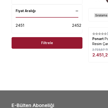
Fiyat Aralığı
%
10
Ponart
P
Filtrele
Resim Çan
2.723,57
T
2.451,
E-Bülten Aboneliği