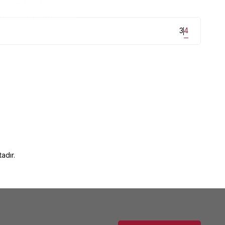
itleri uygun fiyatlarla mağazamızda...
3
4
adır.