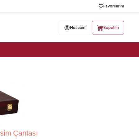
Favorilerim
Hesabım
Sepetim
sim Çantası