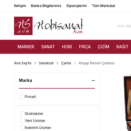
İletişim
Banka Bilgilerimiz
Siparişlerim
Tüm Markalar
MARKER
SANAT
HOBİ
FIRÇA
ÇİZİM
KAĞIT
Ana Sayfa
Sanatsal
Çanta
Ahşap Resim Çantası
Marka
Ponart
Stoktakiler
Yeni Ürünler
İndirimli Ürünler