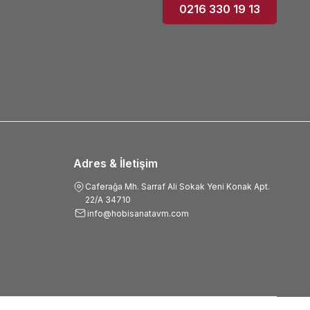
0216 330 19 13
Adres & İletişim
Caferağa Mh. Sarraf Ali Sokak Yeni Konak Apt.
22/A 34710
info@hobisanatavm.com